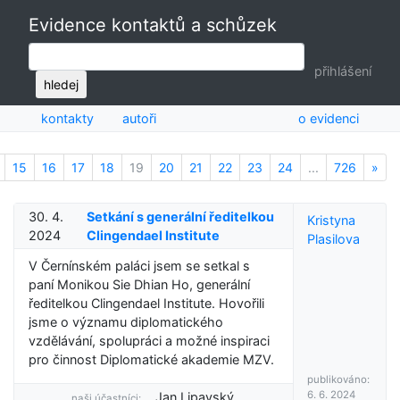
Evidence kontaktů a schůzek
přihlášení
hledej
kontakty
autoři
o evidenci
15
16
17
18
19
20
21
22
23
24
...
726
»
Nex
30. 4.
Setkání s generální ředitelkou
Kristyna
2024
Clingendael Institute
Plasilova
V Černínském paláci jsem se setkal s
paní Monikou Sie Dhian Ho, generální
ředitelkou Clingendael Institute. Hovořili
jsme o významu diplomatického
vzdělávání, spolupráci a možné inspiraci
pro činnost Diplomatické akademie MZV.
publikováno:
6. 6. 2024
Jan Lipavský
naši účastníci: