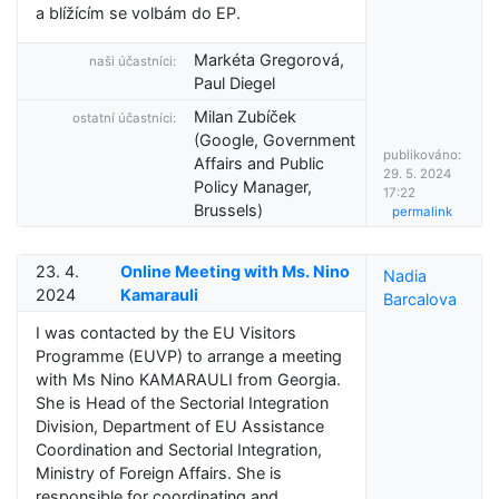
a blížícím se volbám do EP.
Markéta Gregorová,
naši účastníci:
Paul Diegel
Milan Zubíček
ostatní účastníci:
(Google, Government
publikováno:
Affairs and Public
29. 5. 2024
Policy Manager,
17:22
Brussels)
permalink
23. 4.
Online Meeting with Ms. Nino
Nadia
2024
Kamarauli
Barcalova
I was contacted by the EU Visitors
Programme (EUVP) to arrange a meeting
with Ms Nino KAMARAULI from Georgia.
She is Head of the Sectorial Integration
Division, Department of EU Assistance
Coordination and Sectorial Integration,
Ministry of Foreign Affairs. She is
responsible for coordinating and