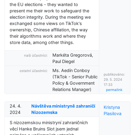
the EU elections - they wanted to
present me their work to safeguard the
election integrity. During the meeting we
exchanged some views on TikTok's
ownership, Chinese affiliation, the way
their algorithms work and where they
store data, among other things.
Markéta Gregorová,
naši účastníci:
Paul Diegel
Ms. Aedín Conboy
ostatní účastníci:
publikováno:
(TikTok - Senior Public
29. 5. 2024
Policy & Government
17:33
Relations Manager)
permalink
24. 4.
Návštěva ministryně zahraničí
Kristyna
2024
Nizozemska
Plasilova
S nizozemskou ministryní zahraničních
věcí Hanke Bruins Slot jsem jednal