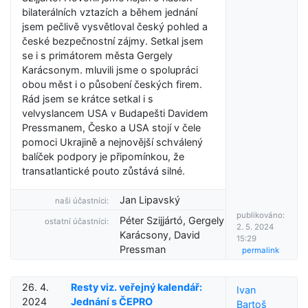
bilaterálních vztazích a během jednání
jsem pečlivě vysvětloval český pohled a
české bezpečnostní zájmy. Setkal jsem
se i s primátorem města Gergely
Karácsonym. mluvili jsme o spolupráci
obou měst i o působení českých firem.
Rád jsem se krátce setkal i s
velvyslancem USA v Budapešti Davidem
Pressmanem, Česko a USA stojí v čele
pomoci Ukrajině a nejnovější schválený
balíček podpory je připomínkou, že
transatlantické pouto zůstává silné.
Jan Lipavský
naši účastníci:
publikováno:
Péter Szijjártó, Gergely
ostatní účastníci:
2. 5. 2024
Karácsony, David
15:29
Pressman
permalink
26. 4.
Resty viz. veřejný kalendář:
Ivan
2024
Jednání s ČEPRO
Bartoš