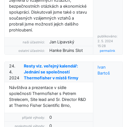
zejména o vzájemných vztazích,
bezpečnostních otázkách a ekonomické
spolupráci. Diskutovali jsme také o stavu
současných vzájemných vztahů a
probrali jsme možnosti jejich dalšího
prohloubení.
publikováno:
2. 5. 2024
Jan Lipavský
naši účastníci:
15:28
Hanke Bruins Slot
ostatní účastníci:
permalink
24.
Resty viz. veřejný kalendář:
Ivan
4.
Jednání se společností
Bartoš
2024
Thermofisher v místě firmy
Návštěva a prezentace v sídle
společnosti Thermofisher s Petrem
Strelecem, Site lead and Sr. Director R&D
at Thermo Fisher Scientific Brno,
0
přijaté výhody:
0
poskytnuté výhody: