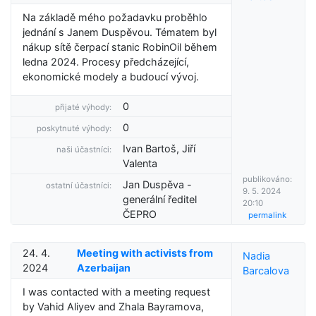
Na základě mého požadavku proběhlo
jednání s Janem Duspěvou. Tématem byl
nákup sítě čerpací stanic RobinOil během
ledna 2024. Procesy předcházející,
ekonomické modely a budoucí vývoj.
0
přijaté výhody:
0
poskytnuté výhody:
Ivan Bartoš, Jiří
naši účastníci:
Valenta
publikováno:
Jan Duspěva -
ostatní účastníci:
9. 5. 2024
generální ředitel
20:10
ČEPRO
permalink
24. 4.
Meeting with activists from
Nadia
2024
Azerbaijan
Barcalova
I was contacted with a meeting request
by Vahid Aliyev and Zhala Bayramova,