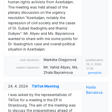
human rights activists from Azerbaijan.
The meeting was held ahead of the
plenary discussion on the urgency
resolution "Azerbaijan, notably the
repression of civil society and the cases
of Dr. Gubad Ibadoghlu and Ilhamiz
Guliyev". Mr. Aliyev and Ms. Bayramova
wanted to share with me some points for
Dr. Ibadoghlu’s case and overall political
situation in Azerbaijan.
Markéta Gregorová
naši účastníci:
publikováno:
29. 5. 2024
Mr. Vahid Aliyev, Ms.
ostatní účastníci:
17:30
Zhala Bayramova
permalink
24. 4. 2024
TikTok Meeting
Nadia
Barcalova
I was asked by the representatives of
TikTok for a meeting in the EP in
Strasbourg. The aim of the meeting was
to discuss the preparedness ahead of