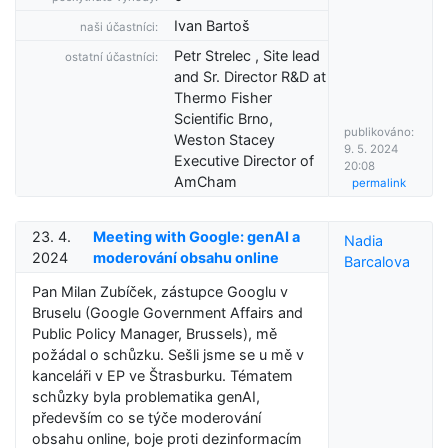
Ivan Bartoš
naši účastníci:
Petr Strelec , Site lead
ostatní účastníci:
and Sr. Director R&D at
Thermo Fisher
Scientific Brno,
publikováno:
Weston Stacey
9. 5. 2024
Executive Director of
20:08
AmCham
permalink
23. 4.
Meeting with Google: genAI a
Nadia
2024
moderování obsahu online
Barcalova
Pan Milan Zubíček, zástupce Googlu v
Bruselu (Google Government Affairs and
Public Policy Manager, Brussels), mě
požádal o schůzku. Sešli jsme se u mě v
kanceláři v EP ve Štrasburku. Tématem
schůzky byla problematika genAI,
především co se týče moderování
obsahu online, boje proti dezinformacím