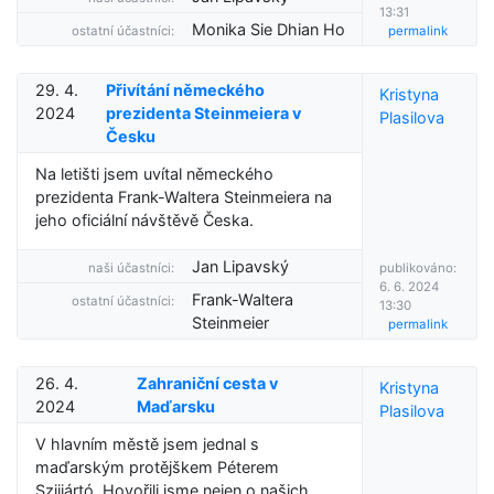
13:31
Monika Sie Dhian Ho
ostatní účastníci:
permalink
29. 4.
Přivítání německého
Kristyna
2024
prezidenta Steinmeiera v
Plasilova
Česku
Na letišti jsem uvítal německého
prezidenta Frank-Waltera Steinmeiera na
jeho oficiální návštěvě Česka.
Jan Lipavský
naši účastníci:
publikováno:
6. 6. 2024
Frank-Waltera
ostatní účastníci:
13:30
Steinmeier
permalink
26. 4.
Zahraniční cesta v
Kristyna
2024
Maďarsku
Plasilova
V hlavním městě jsem jednal s
maďarským protějškem Péterem
Szijjártó. Hovořili jsme nejen o našich