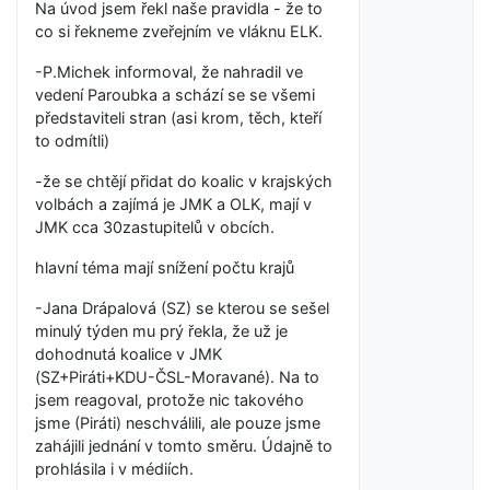
Na úvod jsem řekl naše pravidla - že to
co si řekneme zveřejním ve vláknu ELK.
-P.Michek informoval, že nahradil ve
vedení Paroubka a schází se se všemi
představiteli stran (asi krom, těch, kteří
to odmítli)
-že se chtějí přidat do koalic v krajských
volbách a zajímá je JMK a OLK, mají v
JMK cca 30zastupitelů v obcích.
hlavní téma mají snížení počtu krajů
-Jana Drápalová (SZ) se kterou se sešel
minulý týden mu prý řekla, že už je
dohodnutá koalice v JMK
(SZ+Piráti+KDU-ČSL-Moravané). Na to
jsem reagoval, protože nic takového
jsme (Piráti) neschválili, ale pouze jsme
zahájili jednání v tomto směru. Údajně to
prohlásila i v médiích.