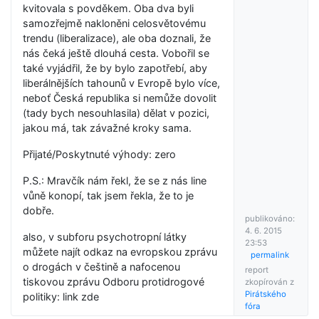
kvitovala s povděkem. Oba dva byli
samozřejmě nakloněni celosvětovému
trendu (liberalizace), ale oba doznali, že
nás čeká ještě dlouhá cesta. Vobořil se
také vyjádřil, že by bylo zapotřebí, aby
liberálnějších tahounů v Evropě bylo více,
neboť Česká republika si nemůže dovolit
(tady bych nesouhlasila) dělat v pozici,
jakou má, tak závažné kroky sama.
Přijaté/Poskytnuté výhody: zero
P.S.: Mravčík nám řekl, že se z nás line
vůně konopí, tak jsem řekla, že to je
dobře.
publikováno:
4. 6. 2015
also, v subforu psychotropní látky
23:53
můžete najít odkaz na evropskou zprávu
permalink
o drogách v češtině a nafocenou
report
tiskovou zprávu Odboru protidrogové
zkopírován z
Pirátského
politiky: link zde
fóra