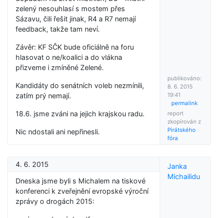
zelený nesouhlasí s mostem přes
Sázavu, čili řešit jinak, R4 a R7 nemají
feedback, takže tam neví.
Závěr: KF SČK bude oficiálně na foru
hlasovat o ne/koalici a do vlákna
přizveme i zmíněné Zelené.
publikováno:
Kandidáty do senátních voleb nezmínili,
8. 6. 2015
zatím prý nemají.
19:41
permalink
18.6. jsme zváni na jejich krajskou radu.
report
zkopírován z
Pirátského
Nic ndostali ani nepřinesli.
fóra
4. 6. 2015
Janka
Michailidu
Dneska jsme byli s Michalem na tiskové
konferenci k zveřejnění evropské výroční
zprávy o drogách 2015: