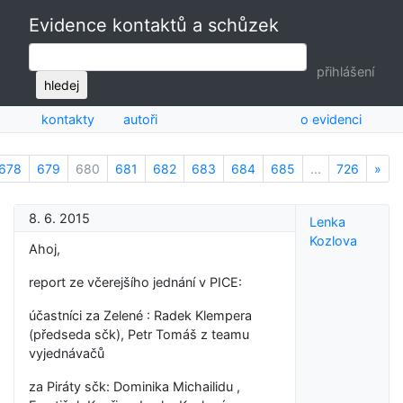
Evidence kontaktů a schůzek
přihlášení
hledej
kontakty
autoři
o evidenci
678
679
680
681
682
683
684
685
...
726
»
Nex
8. 6. 2015
Lenka
Kozlova
Ahoj,
report ze včerejšího jednání v PICE:
účastníci za Zelené : Radek Klempera
(předseda sčk), Petr Tomáš z teamu
vyjednávačů
za Piráty sčk: Dominika Michailidu ,