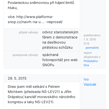
Poslaneckou sněmovnou při hájení limitů
hluku,
více: http://www.platforma-
snop.cz/navrh-na-u ... -neprosel/
odvoz starostenským
přijaté výhody:
publikováno:
fárem z demonstrace
1. 6. 2015
na desítkovou
0:14
pirátskou schůzku
permalink
report
spáchaná
poskytnuté výhody:
zkopírován z
fotoreportáž pro web
Pirátského
SNOPu
fóra
29. 5. 2015
Ivo
Vasicek
Dnes jsem měl setkání s Petrem
Michkem (předseda NS-LEV21) a Jiřím
Drápelou( kancléř moravského národního
kongresu a taky NS-LEV21).