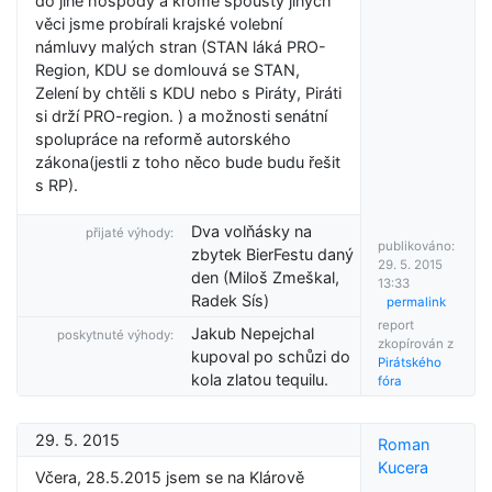
do jiné hospody a kromě spousty jiných
věci jsme probírali krajské volební
námluvy malých stran (STAN láká PRO-
Region, KDU se domlouvá se STAN,
Zelení by chtěli s KDU nebo s Piráty, Piráti
si drží PRO-region. ) a možnosti senátní
spolupráce na reformě autorského
zákona(jestli z toho něco bude budu řešit
s RP).
Dva volňásky na
přijaté výhody:
publikováno:
zbytek BierFestu daný
29. 5. 2015
den (Miloš Zmeškal,
13:33
Radek Sís)
permalink
report
Jakub Nepejchal
poskytnuté výhody:
zkopírován z
kupoval po schůzi do
Pirátského
kola zlatou tequilu.
fóra
29. 5. 2015
Roman
Kucera
Včera, 28.5.2015 jsem se na Klárově