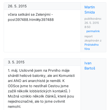
26. 5. 2015
Martin
Smida
včera setkání se Zelenými -
publikováno:
post397488.html#p397488
26. 5. 2015
8:50
permalink
report
zkopírován z
Pirátského
fóra
3. 5. 2015
Ivan
Bartoš
1. máj. Usilovně jsem na Prvního máje
sháněl heliové balonky, ale ani Komunisti
ani ANO ani anarchisté je neměli. K
ODSce jsme to nestíhali Cestou jsme
zažili několik lobbistických kontaktů. )
Možná vzniklo několik článků, které jsou
nejednoznačné, ale to jsme ovlivnit
nemohl.