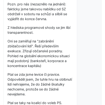
Pozn. pro nás (nezaznělo na jednání):
fakticky jsme takovou nabídku od SZ
obdrželi v sobotu na schůzi a slíbili se
vyjádřit do konce června.
Z hlediska programové shody se jim líbí
transparentnost.
Oni se zaměřují na "zabránění
zbídačování lidí". Řeší především
exekuce. Zřizují občanské poradny.
Pohled na globální ekonomickou situaci
mají podobný (banksteři, korporace a
koncentrace kapitálu)
Ptal se zda jsme levice či pravice.
Odpověděl jsem, že tuhle hru na oblbnutí
lidí nehrajeme, že do žádné škatulky
nechceme, protože se do žádné
nevejdeme.
Ptal se taky na koalici do voleb PS.