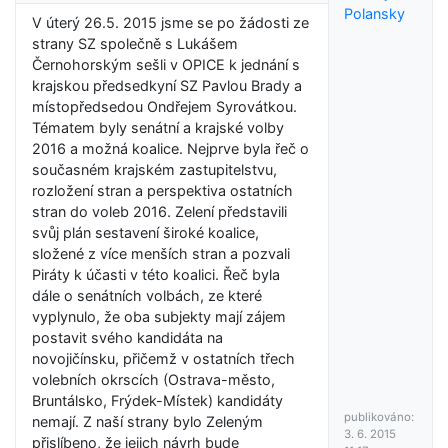
Polansky
V úterý 26.5. 2015 jsme se po žádosti ze
strany SZ společně s Lukášem
Černohorským sešli v OPICE k jednání s
krajskou předsedkyní SZ Pavlou Brady a
místopředsedou Ondřejem Syrovátkou.
Tématem byly senátní a krajské volby
2016 a možná koalice. Nejprve byla řeč o
současném krajském zastupitelstvu,
rozložení stran a perspektiva ostatních
stran do voleb 2016. Zelení představili
svůj plán sestavení široké koalice,
složené z více menších stran a pozvali
Piráty k účasti v této koalici. Řeč byla
dále o senátních volbách, ze které
vyplynulo, že oba subjekty mají zájem
postavit svého kandidáta na
novojičínsku, přičemž v ostatních třech
volebních okrscích (Ostrava-město,
Bruntálsko, Frýdek-Místek) kandidáty
publikováno:
nemají. Z naší strany bylo Zeleným
3. 6. 2015
přislíbeno, že jejich návrh bude