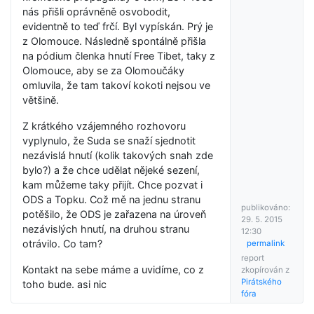
nás přišli oprávněně osvobodit,
evidentně to teď frčí. Byl vypískán. Prý je
z Olomouce. Následně spontálně přišla
na pódium členka hnutí Free Tibet, taky z
Olomouce, aby se za Olomoučáky
omluvila, že tam takoví kokoti nejsou ve
většině.
Z krátkého vzájemného rozhovoru
vyplynulo, že Suda se snaží sjednotit
nezávislá hnutí (kolik takových snah zde
bylo?) a že chce udělat nějeké sezení,
kam můžeme taky přijít. Chce pozvat i
ODS a Topku. Což mě na jednu stranu
publikováno:
potěšilo, že ODS je zařazena na úroveň
29. 5. 2015
nezávislých hnutí, na druhou stranu
12:30
otrávilo. Co tam?
permalink
report
Kontakt na sebe máme a uvidíme, co z
zkopírován z
Pirátského
toho bude. asi nic
fóra