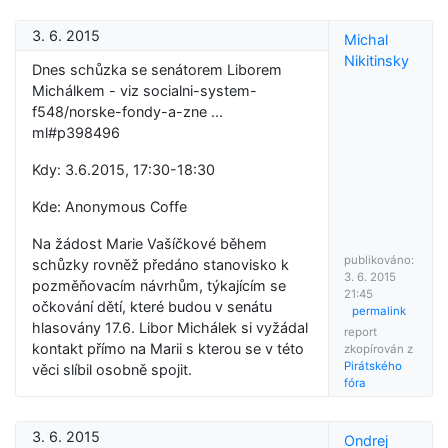
3. 6. 2015
Michal
Nikitinsky
Dnes schůzka se senátorem Liborem
Michálkem - viz socialni-system-
f548/norske-fondy-a-zne ...
ml#p398496
Kdy: 3.6.2015, 17:30-18:30
Kde: Anonymous Coffe
Na žádost Marie Vašíčkové během
publikováno:
schůzky rovněž předáno stanovisko k
3. 6. 2015
pozměňovacím návrhům, týkajícím se
21:45
očkování dětí, které budou v senátu
permalink
hlasovány 17.6. Libor Michálek si vyžádal
report
kontakt přímo na Marii s kterou se v této
zkopírován z
Pirátského
věci slíbil osobně spojit.
fóra
3. 6. 2015
Ondrej