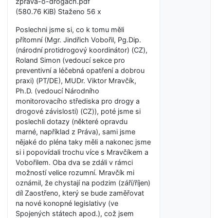
zpráva-o-drogách.pdf
(580.76 KiB) Staženo 56 x
Poslechni jsme si, co k tomu měli
přítomní (Mgr. Jindřich Vobořil, Pg.Dip.
(národní protidrogový koordinátor) (CZ),
Roland Simon (vedoucí sekce pro
preventivní a léčebná opatření a dobrou
praxi) (PT/DE), MUDr. Viktor Mravčík,
Ph.D. (vedoucí Národního
monitorovacího střediska pro drogy a
drogové závislosti) (CZ)), poté jsme si
poslechli dotazy (některé opravdu
marné, například z Práva), sami jsme
nějaké do pléna taky měli a nakonec jsme
si i popovídali trochu více s Mravčíkem a
Vobořilem. Oba dva se zdáli v rámci
možností velice rozumní. Mravčík mi
oznámil, že chystají na podzim (září/říjen)
díl Zaostřeno, který se bude zaměřovat
na nové konopné legislativy (ve
Spojených státech apod.), což jsem