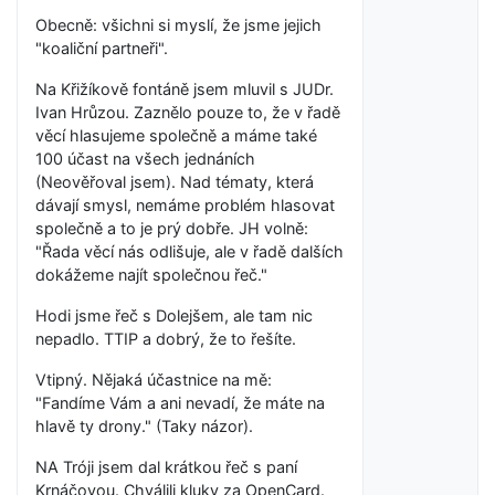
Obecně: všichni si myslí, že jsme jejich
"koaliční partneři".
Na Křižíkově fontáně jsem mluvil s JUDr.
Ivan Hrůzou. Zaznělo pouze to, že v řadě
věcí hlasujeme společně a máme také
100 účast na všech jednáních
(Neověřoval jsem). Nad tématy, která
dávají smysl, nemáme problém hlasovat
společně a to je prý dobře. JH volně:
"Řada věcí nás odlišuje, ale v řadě dalších
dokážeme najít společnou řeč."
Hodi jsme řeč s Dolejšem, ale tam nic
nepadlo. TTIP a dobrý, že to řešíte.
Vtipný. Nějaká účastnice na mě:
"Fandíme Vám a ani nevadí, že máte na
hlavě ty drony." (Taky názor).
NA Tróji jsem dal krátkou řeč s paní
Krnáčovou. Chválili kluky za OpenCard.