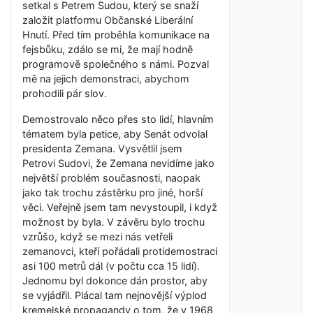
setkal s Petrem Sudou, který se snaží
založit platformu Občanské Liberální
Hnutí. Před tím proběhla komunikace na
fejsbůku, zdálo se mi, že mají hodně
programově společného s námi. Pozval
mě na jejich demonstraci, abychom
prohodili pár slov.
Demostrovalo něco přes sto lidí, hlavním
tématem byla petice, aby Senát odvolal
presidenta Zemana. Vysvětlil jsem
Petrovi Sudovi, že Zemana nevidíme jako
největší problém současnosti, naopak
jako tak trochu zástěrku pro jiné, horší
věci. Veřejně jsem tam nevystoupil, i když
možnost by byla. V závěru bylo trochu
vzrůšo, když se mezi nás vetřeli
zemanovci, kteří pořádali protidemostraci
asi 100 metrů dál (v počtu cca 15 lidí).
Jednomu byl dokonce dán prostor, aby
se vyjádřil. Plácal tam nejnovější výplod
kremelské propagandy o tom, že v 1968