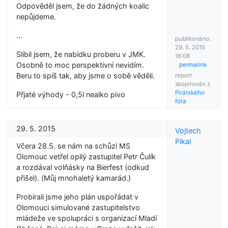
Odpověděl jsem, že do žádných koalic
nepůjdeme.
...
publikováno:
29. 5. 2015
Slíbil jsem, že nabídku proberu v JMK.
16:08
Osobně to moc perspektivní nevidím.
permalink
Beru to spíš tak, aby jsme o sobě věděli.
report
zkopírován z
Pirátského
Přjaté výhody - 0,5l nealko pivo
fóra
29. 5. 2015
Vojtech
Pikal
Včera 28.5. se nám na schůzi MS
Olomouc vetřel opilý zastupitel Petr Čulík
a rozdával volňásky na Bierfest (odkud
přišel). (Můj mnohaletý kamarád.)
Probírali jsme jeho plán uspořádat v
Olomouci simulované zastupitelstvo
mládeže ve spolupráci s organizací Mladí