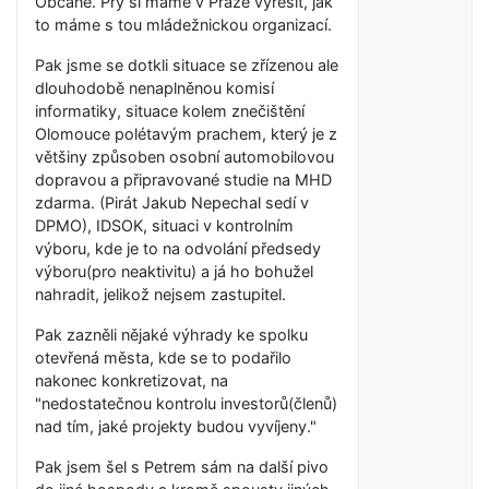
Občané. Prý si máme v Praze vyřešit, jak
to máme s tou mládežnickou organizací.
Pak jsme se dotkli situace se zřízenou ale
dlouhodobě nenaplněnou komisí
informatiky, situace kolem znečištění
Olomouce polétavým prachem, který je z
většiny způsoben osobní automobilovou
dopravou a připravované studie na MHD
zdarma. (Pirát Jakub Nepechal sedí v
DPMO), IDSOK, situaci v kontrolním
výboru, kde je to na odvolání předsedy
výboru(pro neaktivitu) a já ho bohužel
nahradit, jelikož nejsem zastupitel.
Pak zazněli nějaké výhrady ke spolku
otevřená města, kde se to podařilo
nakonec konkretizovat, na
"nedostatečnou kontrolu investorů(členů)
nad tím, jaké projekty budou vyvíjeny."
Pak jsem šel s Petrem sám na další pivo