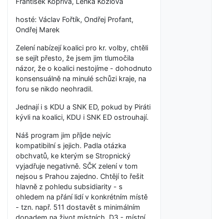
František Kopřiva, Lenka Kozlová
hosté: Václav Fořtík, Ondřej Profant,
Ondřej Marek
Zelení nabízejí koalici pro kr. volby, chtěli
se sejít přesto, že jsem jim tlumočila
názor, že o koalici nestojíme - dohodnuto
konsensuálně na minulé schůzi kraje, na
foru se nikdo neohradil.
Jednají i s KDU a SNK ED, pokud by Piráti
kývli na koalici, KDU i SNK ED ostrouhají.
Náš program jim příjde nejvíc
kompatibilní s jejich. Padla otázka
obchvatů, ke kterým se Stropnický
vyjadřuje negativně. SČK zelení v tom
nejsou s Prahou zajedno. Chtějí to řešit
hlavně z pohledu subsidiarity - s
ohledem na přání lidí v konkrétním místě
- tzn. např. 511 dostavět s minimálním
dopadem na život místních, D3 - místní