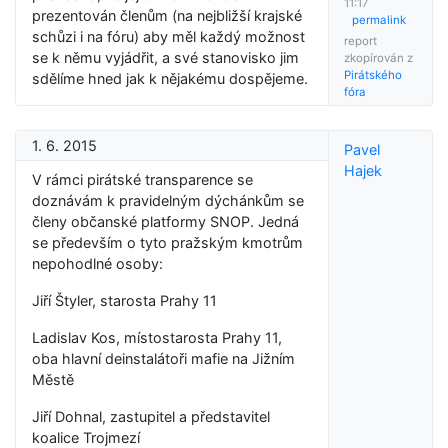
11:17
prezentován členům (na nejbližší krajské
permalink
schůzi i na fóru) aby měl každý možnost
report
se k němu vyjádřit, a své stanovisko jim
zkopírován z
Pirátského
sdělíme hned jak k nějakému dospějeme.
fóra
1. 6. 2015
Pavel
Hajek
V rámci pirátské transparence se
doznávám k pravidelným dýchánkům se
členy občanské platformy SNOP. Jedná
se především o tyto pražským kmotrům
nepohodlné osoby:
Jiří Štyler, starosta Prahy 11
Ladislav Kos, místostarosta Prahy 11,
oba hlavní deinstalátoři mafie na Jižním
Městě
Jiří Dohnal, zastupitel a představitel
koalice Trojmezí