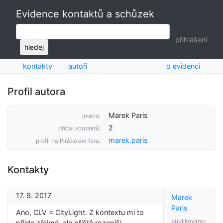
Evidence kontaktů a schůzek
přihlášení
hledej
kontakty
autoři
o evidenci
Profil autora
Marek Paris
jméno:
2
přidal kontaktů:
marek.paris
profil na Pirátském fóru:
Kontakty
17. 9. 2017
Marek
Paris
Ano, CLV = CityLight. Z kontextu mi to
publikováno:
přijde zřejmé, ale příště rozepíši.