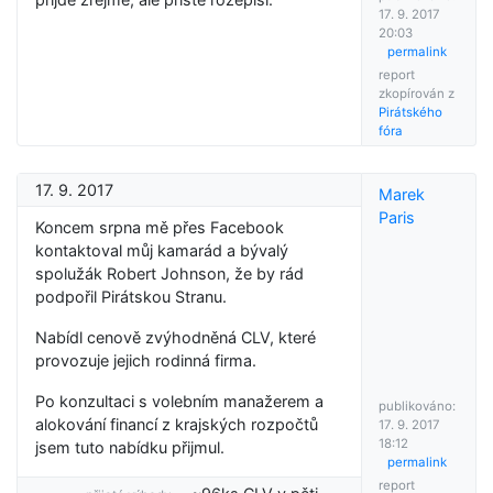
17. 9. 2017
20:03
permalink
report
zkopírován z
Pirátského
fóra
17. 9. 2017
Marek
Paris
Koncem srpna mě přes Facebook
kontaktoval můj kamarád a bývalý
spolužák Robert Johnson, že by rád
podpořil Pirátskou Stranu.
Nabídl cenově zvýhodněná CLV, které
provozuje jejich rodinná firma.
Po konzultaci s volebním manažerem a
publikováno:
alokování financí z krajských rozpočtů
17. 9. 2017
18:12
jsem tuto nabídku přijmul.
permalink
report