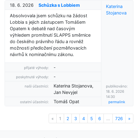
18. 6. 2026
Schůzka s Lobbiem
Katerina
Stojanova
Absolvovala jsem schůzku na žádost
Lobbia s jejich zástupcem Tomášem
Opatem k debatě nad časovým
výhledem promítnutí SLAPPS směrnice
do českého právního řádu a rovněž
možnosti předložení pozměňovacích
návrhů k nominačnímu zákonu.
-
přijaté výhody:
-
poskytnuté výhody:
Katerina Stojanova,
naši účastníci:
publikováno:
18. 6. 2026
Jan Nevyjel
14:30
Tomáš Opat
ostatní účastníci:
permalink
«
Previous
1
2
3
4
5
6
...
726
»
Nex