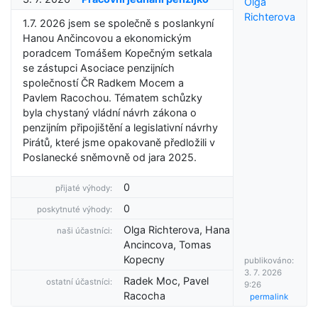
Olga
Richterova
1.7. 2026 jsem se společně s poslankyní
Hanou Ančincovou a ekonomickým
poradcem Tomášem Kopečným setkala
se zástupci Asociace penzijních
společností ČR Radkem Mocem a
Pavlem Racochou. Tématem schůzky
byla chystaný vládní návrh zákona o
penzijním připojištění a legislativní návrhy
Pirátů, které jsme opakovaně předložili v
Poslanecké sněmovně od jara 2025.
0
přijaté výhody:
0
poskytnuté výhody:
Olga Richterova, Hana
naši účastníci:
Ancincova, Tomas
Kopecny
publikováno:
3. 7. 2026
Radek Moc, Pavel
ostatní účastníci:
9:26
Racocha
permalink