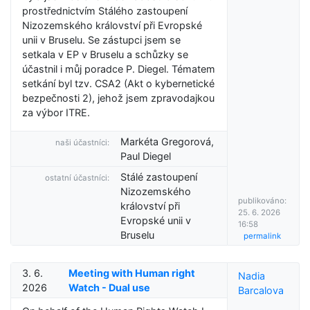
prostřednictvím Stálého zastoupení
Nizozemského království při Evropské
unii v Bruselu. Se zástupci jsem se
setkala v EP v Bruselu a schůzky se
účastnil i můj poradce P. Diegel. Tématem
setkání byl tzv. CSA2 (Akt o kybernetické
bezpečnosti 2), jehož jsem zpravodajkou
za výbor ITRE.
Markéta Gregorová,
naši účastníci:
Paul Diegel
Stálé zastoupení
ostatní účastníci:
Nizozemského
publikováno:
království při
25. 6. 2026
Evropské unii v
16:58
Bruselu
permalink
3. 6.
Meeting with Human right
Nadia
2026
Watch - Dual use
Barcalova