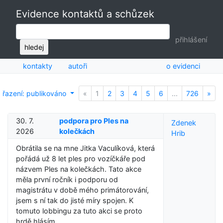
Evidence kontaktů a schůzek
přihlášení
hledej
kontakty
autoři
o evidenci
řazení: publikováno
«
Previous
1
2
3
4
5
6
...
726
»
Nex
30. 7.
podpora pro Ples na
Zdenek
2026
kolečkách
Hrib
Obrátila se na mne Jitka Vaculíková, která
pořádá už 8 let ples pro vozíčkáře pod
názvem Ples na kolečkách. Tato akce
měla první ročník i podporu od
magistrátu v době mého primátorování,
jsem s ní tak do jisté míry spojen. K
tomuto lobbingu za tuto akci se proto
hrdě hlásím.