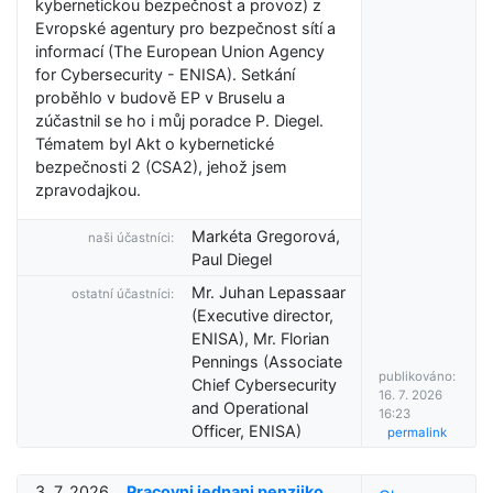
kybernetickou bezpečnost a provoz) z
Evropské agentury pro bezpečnost sítí a
informací (The European Union Agency
for Cybersecurity - ENISA). Setkání
proběhlo v budově EP v Bruselu a
zúčastnil se ho i můj poradce P. Diegel.
Tématem byl Akt o kybernetické
bezpečnosti 2 (CSA2), jehož jsem
zpravodajkou.
Markéta Gregorová,
naši účastníci:
Paul Diegel
Mr. Juhan Lepassaar
ostatní účastníci:
(Executive director,
ENISA), Mr. Florian
Pennings (Associate
publikováno:
Chief Cybersecurity
16. 7. 2026
and Operational
16:23
Officer, ENISA)
permalink
3. 7. 2026
Pracovni jednani penzijko