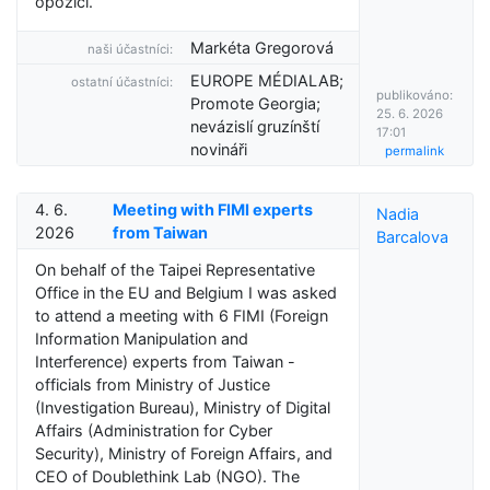
opozici.
Markéta Gregorová
naši účastníci:
EUROPE MÉDIALAB;
ostatní účastníci:
publikováno:
Promote Georgia;
25. 6. 2026
nevázislí gruzínští
17:01
novináři
permalink
4. 6.
Meeting with FIMI experts
Nadia
2026
from Taiwan
Barcalova
On behalf of the Taipei Representative
Office in the EU and Belgium I was asked
to attend a meeting with 6 FIMI (Foreign
Information Manipulation and
Interference) experts from Taiwan -
officials from Ministry of Justice
(Investigation Bureau), Ministry of Digital
Affairs (Administration for Cyber
Security), Ministry of Foreign Affairs, and
CEO of Doublethink Lab (NGO). The