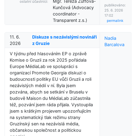
Mgr. Tereza Žuffová-
ostatní účastníci:
publikováno:
Kunčová (Advocacy
25. 6. 2026
coordinator -
17:02
Transparent z.s.)
permalink
11. 6.
Diskuze s nezávislými novináři
Nadia
2026
z Gruzie
Barcalova
V týdnu před hlasováním EP o zprávě
Komise o Gruzii za rok 2025 pořádala
Europe MédiaLab ve spolupráci s
organizací Promote Georgia diskuzi o
budoucnosti politiky EU vůči Gruzii a roli
nezávislých médií v ní. Byla jsem
pozvána, abych se setkání v Bruselu v
budově Maison du MédiaLab zúčastnila
též, pozvání jsem ráda přijala. Vystoupila
jsem s krátkým projevem upozorňujícím
na systematický tlak režimu strany
Gruzínský sen na nezávislá média,
občanskou společnost a politickou