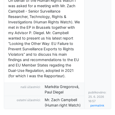
On behalf of the Human Rights Watch I
was asked for a meeting with Mr. Zach
Campbell - Senior Surveillance
Researcher, Technology, Rights &
Investigations (Human Rights Watch). We
met in the EP in Brussels together with
my Advisor P. Diegel. Mr. Campbell
wanted to present us his latest report
“Looking the Other Way: EU Failure to
Prevent Surveillance Exports to Rights
Violators” and to discuss his main
findings and recommendations to the EU
and EU Member States regading the
Dual-Use Regulation, adopted in 2021
(for which I was the Rapporteur).
Markéta Gregorová,
naši účastníci:
Paul Diegel
publikováno:
25. 6. 2026
Mr. Zach Campbell
ostatní účastníci:
16:57
(Human right Watch)
permalink