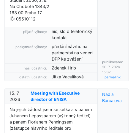
Student 2050, z. s.
Na Chobotě 1343/2
163 00 Praha 17
IČ: 05510112
nic, šlo o telefonický
přijaté výhody:
kontakt
předání návrhu na
poskytnuté výhody:
partnerství na vedení
DPP ke zvážení
publikováno:
30. 7. 2026
Zdenek Hrib
naši účastníci:
15:32
Jitka Vaculíková
ostatní účastníci:
permalink
15. 7.
Meeting with Executive
Nadia
2026
director of ENISA
Barcalova
Na jejich žádost jsem se setkala s panem
Juhanem Lepassaarem (výkonný ředitel)
a panem Florianem Penningsem
(zástupce hlavního ředitele pro