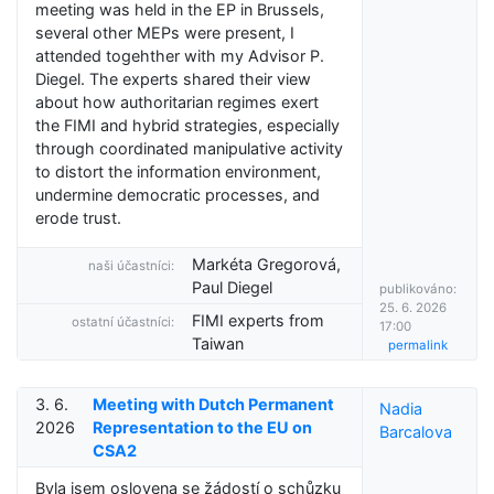
meeting was held in the EP in Brussels,
several other MEPs were present, I
attended togehther with my Advisor P.
Diegel. The experts shared their view
about how authoritarian regimes exert
the FIMI and hybrid strategies, especially
through coordinated manipulative activity
to distort the information environment,
undermine democratic processes, and
erode trust.
Markéta Gregorová,
naši účastníci:
Paul Diegel
publikováno:
25. 6. 2026
FIMI experts from
ostatní účastníci:
17:00
Taiwan
permalink
3. 6.
Meeting with Dutch Permanent
Nadia
2026
Representation to the EU on
Barcalova
CSA2
Byla jsem oslovena se žádostí o schůzku