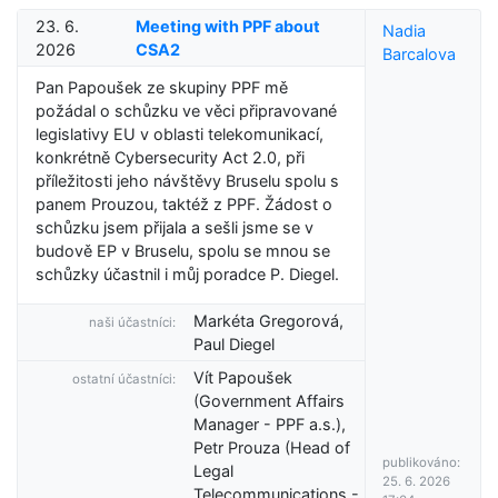
23. 6.
Meeting with PPF about
Nadia
2026
CSA2
Barcalova
Pan Papoušek ze skupiny PPF mě
požádal o schůzku ve věci připravované
legislativy EU v oblasti telekomunikací,
konkrétně Cybersecurity Act 2.0, při
příležitosti jeho návštěvy Bruselu spolu s
panem Prouzou, taktéž z PPF. Žádost o
schůzku jsem přijala a sešli jsme se v
budově EP v Bruselu, spolu se mnou se
schůzky účastnil i můj poradce P. Diegel.
Markéta Gregorová,
naši účastníci:
Paul Diegel
Vít Papoušek
ostatní účastníci:
(Government Affairs
Manager - PPF a.s.),
Petr Prouza (Head of
publikováno:
Legal
25. 6. 2026
Telecommunications -