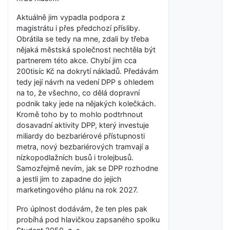
Aktuálně jim vypadla podpora z
magistrátu i přes předchozí přísliby.
Obrátila se tedy na mne, zdali by třeba
nějaká městská společnost nechtěla být
partnerem této akce. Chybí jim cca
200tisíc Kč na dokrytí nákladů. Předávám
tedy její návrh na vedení DPP s ohledem
na to, že všechno, co dělá dopravní
podnik taky jede na nějakých kolečkách.
Kromě toho by to mohlo podtrhnout
dosavadní aktivity DPP, který investuje
miliardy do bezbariérové přístupnosti
metra, nový bezbariérových tramvají a
nízkopodlažních busů i trolejbusů.
Samozřejmě nevím, jak se DPP rozhodne
a jestli jim to zapadne do jejich
marketingového plánu na rok 2027.
Pro úplnost dodávám, že ten ples pak
probíhá pod hlavičkou zapsaného spolku