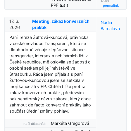
17:04
PPF a.s.)
permalink
17. 6.
Meeting: zákaz konverzních
Nadia
2026
praktik
Barcalova
Paní Tereza Žuffová-Kunčová, právnička
v české nevládce Transparent, která se
dlouhodobě věnuje zlepšování situace
transgender, intersex a nebinárních lidí v
České republice, mě oslovila se žádostí o
osobní setkání při její návštěvě ve
Štrasburku. Ráda jsem přijala a s paní
Žuffovou-Kunčovou jsem se setkala v
mojí kanceláři v EP. Chtěla blíže probrat
zákaz konverzních praktik, především
pak senátorský návrh zákona, který chce
zahrnout de facto konverzní praktiky jako
součást úřední změny pohlaví.
Markéta Gregorová
naši účastníci: