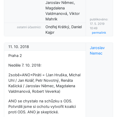
Jaroslav Němec,
Magdalena
Valdmanová, Viktor
Mahrik
publikováno:
17. 5. 2019
Ondřej Krátký, Daniel
ostatní účastníci:
10:49
Kajpr
permalink
11. 10. 2018
Jaroslav
Nemec
Praha 2
Neděle 7. 10. 2018:
2sobě+ANO+Piráti = (Jan Hruška, Michal
Uhl / Jan Kolář, Petr Novotný, Renáta
Kašická / Jaroslav Němec, Magdalena
Valdmanová, Robert Veverka)
ANO se chystalo na schůzku s ODS.
Potvrdili jsme si ochotu vytvořit koalici
proti ODS. ANO je skeptické.