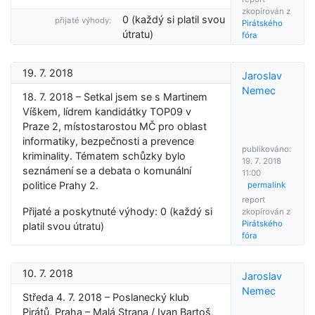
zkopírován z
0 (každý si platil svou
přijaté výhody:
Pirátského
útratu)
fóra
19. 7. 2018
Jaroslav
Nemec
18. 7. 2018 – Setkal jsem se s Martinem
Víškem, lídrem kandidátky TOP09 v
Praze 2, místostarostou MČ pro oblast
informatiky, bezpečnosti a prevence
publikováno:
kriminality. Tématem schůzky bylo
19. 7. 2018
seznámení se a debata o komunální
11:00
politice Prahy 2.
permalink
report
Přijaté a poskytnuté výhody: 0 (každý si
zkopírován z
Pirátského
platil svou útratu)
fóra
10. 7. 2018
Jaroslav
Nemec
Středa 4. 7. 2018 – Poslanecký klub
Pirátů, Praha – Malá Strana / Ivan Bartoš,