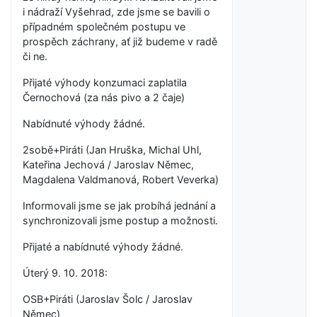
i nádraží Vyšehrad, zde jsme se bavili o
případném společném postupu ve
prospěch záchrany, ať již budeme v radě
či ne.
Přijaté výhody konzumaci zaplatila
Černochová (za nás pivo a 2 čaje)
Nabídnuté výhody žádné.
2sobě+Piráti (Jan Hruška, Michal Uhl,
Kateřina Jechová / Jaroslav Němec,
Magdalena Valdmanová, Robert Veverka)
Informovali jsme se jak probíhá jednání a
synchronizovali jsme postup a možnosti.
Přijaté a nabídnuté výhody žádné.
Úterý 9. 10. 2018:
OSB+Piráti (Jaroslav Šolc / Jaroslav
Němec)