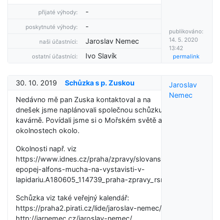
-
přijaté výhody:
-
poskytnuté výhody:
publikováno:
14. 5. 2020
Jaroslav Nemec
naši účastníci:
13:42
Ivo Slavík
ostatní účastníci:
permalink
30. 10. 2019
Schůzka s p. Zuskou
Jaroslav
Nemec
Nedávno mě pan Zuska kontaktoval a na
dnešek jsme naplánovali společnou schůzku v
kavárně. Povídali jsme si o Mořském světě a
okolnostech okolo.
Okolnosti např. viz
https://www.idnes.cz/praha/zpravy/slovanska-
epopej-alfons-mucha-na-vystavisti-v-
lapidariu.A180605_114739_praha-zpravy_rsr?
Schůzka viz také veřejný kalendář:
https://praha2.pirati.cz/lide/jaroslav-nemec/
http://jarnemec.cz/jaroslav-nemec/