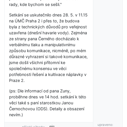
rady, kde bychom se sešli."
Setkání se uskutečnilo dnes 28. 5. v 11.15
na ÚMČ Praha 2 i přes to, že budova
byla z technických důvodů pro veřejnost
uzavřena (dnešní havarie vody). Zejména
ze strany pana Černého docházalo k
verbálnímu tlaku a manipulativnímu
způsobu komunikace, nicméně, po mém
důrazné vyhrazení si takové komunikace,
jsme došli všichni přítomní ke
společnému konsensu ve věci
potřebnosti řešení a kultivace náplavky v
Praze 2.
(ps: Dle informací od pana Zuny,
proběhne dnes ve 14 hod. setkání k této
věci také s paní starostkou Janou
Černochovou (ODS). Detaily a obsazení
nevím.)
upraveno:
nic