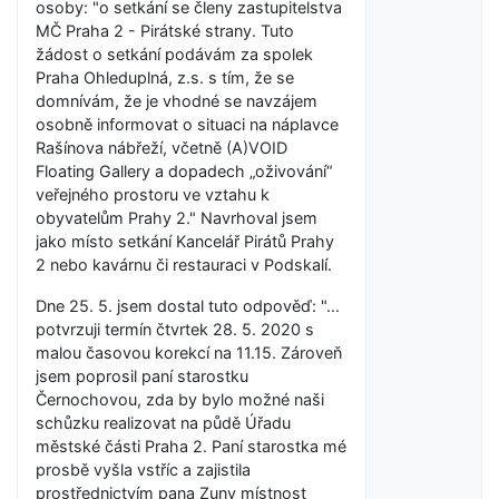
osoby: "o setkání se členy zastupitelstva
MČ Praha 2 - Pirátské strany. Tuto
žádost o setkání podávám za spolek
Praha Ohleduplná, z.s. s tím, že se
domnívám, že je vhodné se navzájem
osobně informovat o situaci na náplavce
Rašínova nábřeží, včetně (A)VOID
Floating Gallery a dopadech „oživování“
veřejného prostoru ve vztahu k
obyvatelům Prahy 2." Navrhoval jsem
jako místo setkání Kancelář Pirátů Prahy
2 nebo kavárnu či restauraci v Podskalí.
Dne 25. 5. jsem dostal tuto odpověď: "...
potvrzuji termín čtvrtek 28. 5. 2020 s
malou časovou korekcí na 11.15. Zároveň
jsem poprosil paní starostku
Černochovou, zda by bylo možné naši
schůzku realizovat na půdě Úřadu
městské části Praha 2. Paní starostka mé
prosbě vyšla vstříc a zajistila
prostřednictvím pana Zuny místnost