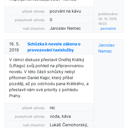
pozváni na kávu
přijaté výhody:
publikováno:
30. 10. 2019
0
poskytnuté výhody:
16:03
Jaroslav Nemec
naši účastníci:
permalink
16. 5.
Schůzka k novele zákona o
Jaroslav
2019
provozování taxislužby
Nemec
V rámci diskuze přestavil Ondřej Krátký
(Liftago) svůj pohled na připravovanou
novelu. V této části schůzky nebyl
přítomen Daniel Kajpr, který přišel
později, až po odchodu pana Krátkého, a
přestavil nám své priority z pohledu
Prahy.
nic
přijaté výhody:
voda, káva
poskytnuté výhody:
Lukáš Černohorský,
naši účastníci: