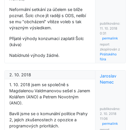
Neformální setkání za účelem se blíže
poznat. Šolc chce jít raději s ODS, nelíbí
se mu "obcházení" vítěze voleb s tak
publikováno:
výrazným výsledkem.
11. 10. 2018
0:31
Přijaté výhody konzumaci zaplatil Šolc
permalink
(káva)
report
zkopírován z
Pirátského
Nabídnuté výhody žádné.
fóra
2. 10. 2018
Jaroslav
Nemec
1. 10. 2018 jsem se společně s
Magdalenou Valdmanovou sešel s Janem
Kolářem (ANO) a Petrem Novotným
(ANO).
publikováno:
Bavili jsme se o komunální politice Prahy
2. 10. 2018
11:06
2, jejich zkušenostech z opozice a
permalink
programových prioritách.
report