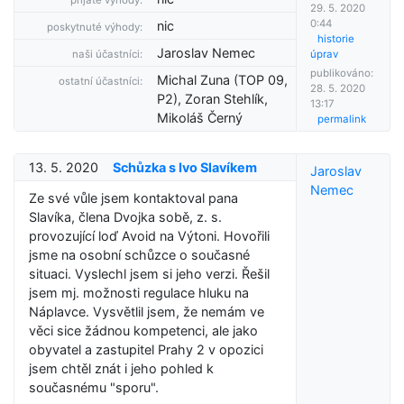
přijaté výhody:
29. 5. 2020
0:44
nic
poskytnuté výhody:
historie
Jaroslav Nemec
naši účastníci:
úprav
publikováno:
Michal Zuna (TOP 09,
ostatní účastníci:
28. 5. 2020
P2), Zoran Stehlík,
13:17
Mikoláš Černý
permalink
13. 5. 2020
Schůzka s Ivo Slavíkem
Jaroslav
Nemec
Ze své vůle jsem kontaktoval pana
Slavíka, člena Dvojka sobě, z. s.
provozující loď Avoid na Výtoni. Hovořili
jsme na osobní schůzce o současné
situaci. Vyslechl jsem si jeho verzi. Řešil
jsem mj. možnosti regulace hluku na
Náplavce. Vysvětlil jsem, že nemám ve
věci sice žádnou kompetenci, ale jako
obyvatel a zastupitel Prahy 2 v opozici
jsem chtěl znát i jeho pohled k
současnému "sporu".