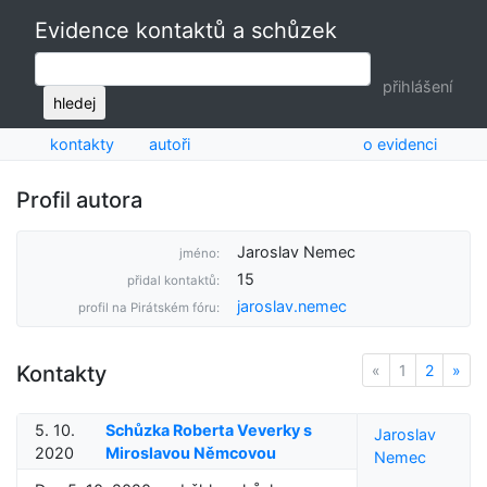
Evidence kontaktů a schůzek
přihlášení
hledej
kontakty
autoři
o evidenci
Profil autora
Jaroslav Nemec
jméno:
15
přidal kontaktů:
jaroslav.nemec
profil na Pirátském fóru:
Kontakty
«
Previous
1
2
»
Nex
5. 10.
Schůzka Roberta Veverky s
Jaroslav
2020
Miroslavou Němcovou
Nemec