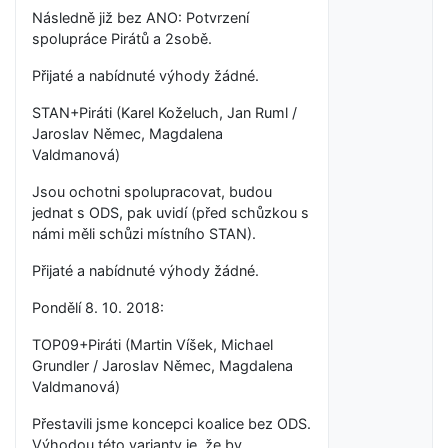
Následně již bez ANO: Potvrzení
spolupráce Pirátů a 2sobě.
Přijaté a nabídnuté výhody žádné.
STAN+Piráti (Karel Koželuch, Jan Ruml /
Jaroslav Němec, Magdalena
Valdmanová)
Jsou ochotni spolupracovat, budou
jednat s ODS, pak uvidí (před schůzkou s
námi měli schůzi místního STAN).
Přijaté a nabídnuté výhody žádné.
Pondělí 8. 10. 2018:
TOP09+Piráti (Martin Víšek, Michael
Grundler / Jaroslav Němec, Magdalena
Valdmanová)
Přestavili jsme koncepci koalice bez ODS.
Výhodou této varianty je, že by