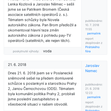
Lenka Kozlová a Jaroslav Němec – sešli
jsme se se Patrikem Bromem (Česká
asociace satelitních operátorů z. s.).
Tématem schůzky byla Novela
publikováno:
autorského zákona. Pan Brom předložil a
10. 7. 2018
11:55
okomentoval hlavní teze změn
permalink
autorského zákona z pohledu pay-TV
report
operátorů (satelitních, ale nejen těch).
zkopírován z
Pirátského
voda
poskytnuté výhody:
fóra
21. 6. 2018
Jaroslav
Nemec
Dnes 21. 6. 2018 jsem se v Poslanecké
sněmovně sešel na předem domluvené
schůzce s poslankyní a starostkou Prahy
publikováno:
2, Janou Černochovou (ODS). Tématem
21. 6. 2018
12:23
byla komunální politika Prahy 2, probírali
permalink
jsme poslední zastupitelstvo a
report
všeobecně situaci v našem obvodě.
zkopírován z
Pirátského