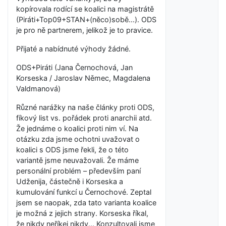
kopírovala rodící se koalici na magistrátě
(Piráti+Top09+STAN+(něco)sobě...). ODS
je pro ně partnerem, jelikož je to pravice.
Přijaté a nabídnuté výhody žádné.
ODS+Piráti (Jana Černochová, Jan
Korseska / Jaroslav Němec, Magdalena
Valdmanová)
Různé narážky na naše články proti ODS,
fíkový list vs. pořádek proti anarchii atd.
Že jednáme o koalici proti nim ví. Na
otázku zda jsme ochotni uvažovat o
koalici s ODS jsme řekli, že o této
variantě jsme neuvažovali. Že máme
personální problém – především paní
Udženija, částečně i Korseska a
kumulování funkcí u Černochové. Zeptal
jsem se naopak, zda tato varianta koalice
je možná z jejich strany. Korseska říkal,
že nikdy neříkej nikdy... Konzultovali jsme