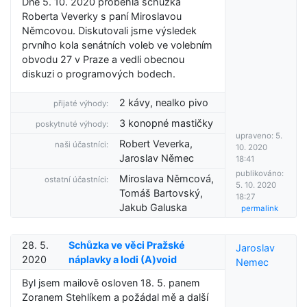
Dne 5. 10. 2020 proběhla schůzka
Roberta Veverky s paní Miroslavou
Němcovou. Diskutovali jsme výsledek
prvního kola senátních voleb ve volebním
obvodu 27 v Praze a vedli obecnou
diskuzi o programových bodech.
2 kávy, nealko pivo
přijaté výhody:
3 konopné mastičky
poskytnuté výhody:
upraveno: 5.
Robert Veverka,
naši účastníci:
10. 2020
Jaroslav Němec
18:41
publikováno:
Miroslava Němcová,
ostatní účastníci:
5. 10. 2020
Tomáš Bartovský,
18:27
Jakub Galuska
permalink
28. 5.
Schůzka ve věci Pražské
Jaroslav
2020
náplavky a lodi (A)void
Nemec
Byl jsem mailově osloven 18. 5. panem
Zoranem Stehlíkem a požádal mě a další