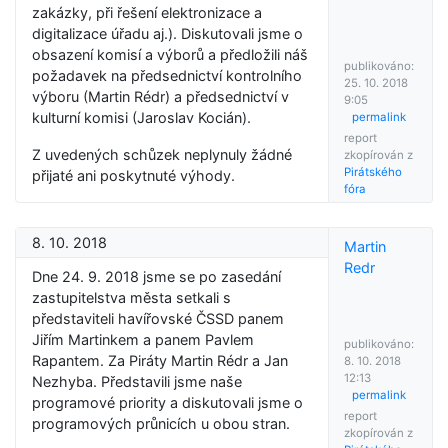
zakázky, při řešení elektronizace a
digitalizace úřadu aj.). Diskutovali jsme o
obsazení komisí a výborů a předložili náš
publikováno:
požadavek na předsednictví kontrolního
25. 10. 2018
výboru (Martin Rédr) a předsednictví v
9:05
kulturní komisi (Jaroslav Kocián).
permalink
report
Z uvedených schůzek neplynuly žádné
zkopírován z
Pirátského
přijaté ani poskytnuté výhody.
fóra
8. 10. 2018
Martin
Redr
Dne 24. 9. 2018 jsme se po zasedání
zastupitelstva města setkali s
představiteli havířovské ČSSD panem
Jiřím Martinkem a panem Pavlem
publikováno:
Rapantem. Za Piráty Martin Rédr a Jan
8. 10. 2018
12:13
Nezhyba. Představili jsme naše
permalink
programové priority a diskutovali jsme o
report
programových průnicích u obou stran.
zkopírován z