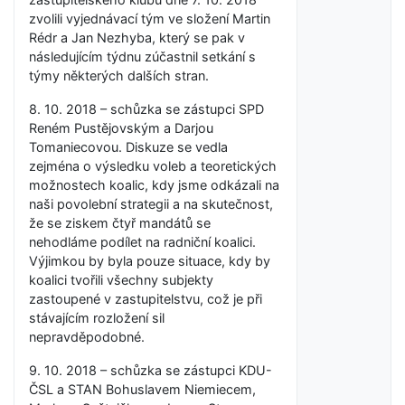
zvolili vyjednávací tým ve složení Martin
Rédr a Jan Nezhyba, který se pak v
následujícím týdnu zúčastnil setkání s
týmy některých dalších stran.
8. 10. 2018 – schůzka se zástupci SPD
Reném Pustějovským a Darjou
Tomaniecovou. Diskuze se vedla
zejména o výsledku voleb a teoretických
možnostech koalic, kdy jsme odkázali na
naši povolební strategii a na skutečnost,
že se ziskem čtyř mandátů se
nehodláme podílet na radniční koalici.
Výjimkou by byla pouze situace, kdy by
koalici tvořili všechny subjekty
zastoupené v zastupitelstvu, což je při
stávajícím rozložení sil
nepravděpodobné.
9. 10. 2018 – schůzka se zástupci KDU-
ČSL a STAN Bohuslavem Niemiecem,