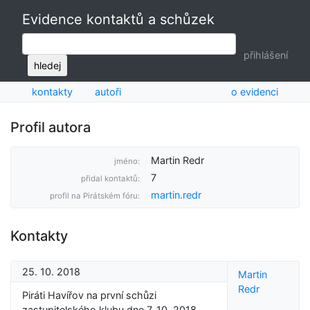
Evidence kontaktů a schůzek
přihlášení
hledej
kontakty
autoři
o evidenci
Profil autora
Martin Redr
jméno:
7
přidal kontaktů:
martin.redr
profil na Pirátském fóru:
Kontakty
25. 10. 2018
Martin
Redr
Piráti Havířov na první schůzi
zastupitelského klubu dne 7. 10. 2018