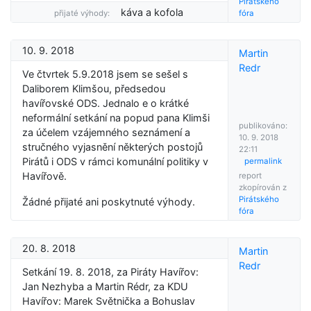
Pirátského
káva a kofola
přijaté výhody:
fóra
10. 9. 2018
Martin
Redr
Ve čtvrtek 5.9.2018 jsem se sešel s
Daliborem Klimšou, předsedou
havířovské ODS. Jednalo e o krátké
neformální setkání na popud pana Klimši
publikováno:
za účelem vzájemného seznámení a
10. 9. 2018
stručného vyjasnění některých postojů
22:11
Pirátů i ODS v rámci komunální politiky v
permalink
Havířově.
report
zkopírován z
Pirátského
Žádné přijaté ani poskytnuté výhody.
fóra
20. 8. 2018
Martin
Redr
Setkání 19. 8. 2018, za Piráty Havířov:
Jan Nezhyba a Martin Rédr, za KDU
Havířov: Marek Světnička a Bohuslav