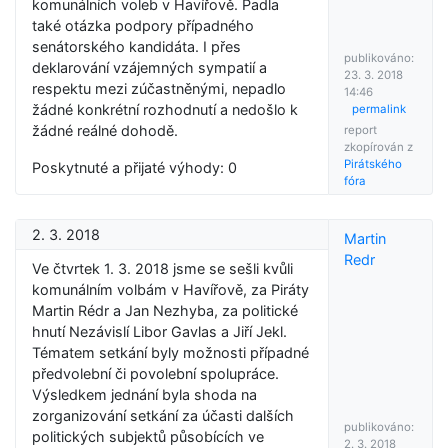
komunálních voleb v Havířově. Padla
také otázka podpory případného
senátorského kandidáta. I přes
publikováno:
deklarování vzájemných sympatií a
23. 3. 2018
respektu mezi zúčastněnými, nepadlo
14:46
žádné konkrétní rozhodnutí a nedošlo k
permalink
žádné reálné dohodě.
report
zkopírován z
Pirátského
Poskytnuté a přijaté výhody: 0
fóra
2. 3. 2018
Martin
Redr
Ve čtvrtek 1. 3. 2018 jsme se sešli kvůli
komunálním volbám v Havířově, za Piráty
Martin Rédr a Jan Nezhyba, za politické
hnutí Nezávislí Libor Gavlas a Jiří Jekl.
Tématem setkání byly možnosti případné
předvolební či povolební spolupráce.
Výsledkem jednání byla shoda na
zorganizování setkání za účasti dalších
publikováno:
politických subjektů působících ve
2. 3. 2018