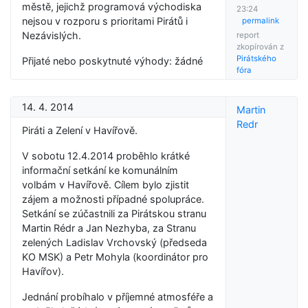
městě, jejichž programová východiska
23:24
nejsou v rozporu s prioritami Pirátů i
permalink
Nezávislých.
report
zkopírován z
Pirátského
Přijaté nebo poskytnuté výhody: žádné
fóra
14. 4. 2014
Martin
Redr
Piráti a Zelení v Havířově.
V sobotu 12.4.2014 proběhlo krátké
informační setkání ke komunálním
volbám v Havířově. Cílem bylo zjistit
zájem a možnosti případné spolupráce.
Setkání se zúčastnili za Pirátskou stranu
Martin Rédr a Jan Nezhyba, za Stranu
zelených Ladislav Vrchovský (předseda
KO MSK) a Petr Mohyla (koordinátor pro
Havířov).
Jednání probíhalo v příjemné atmosféře a