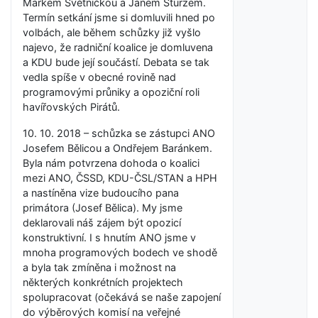
Markem Světničkou a Janem Sturzem.
Termín setkání jsme si domluvili hned po
volbách, ale během schůzky již vyšlo
najevo, že radniční koalice je domluvena
a KDU bude její součástí. Debata se tak
vedla spíše v obecné rovině nad
programovými průniky a opoziční roli
havířovských Pirátů.
10. 10. 2018 – schůzka se zástupci ANO
Josefem Bělicou a Ondřejem Baránkem.
Byla nám potvrzena dohoda o koalici
mezi ANO, ČSSD, KDU-ČSL/STAN a HPH
a nastíněna vize budoucího pana
primátora (Josef Bělica). My jsme
deklarovali náš zájem být opozicí
konstruktivní. I s hnutím ANO jsme v
mnoha programových bodech ve shodě
a byla tak zmíněna i možnost na
některých konkrétních projektech
spolupracovat (očekává se naše zapojení
do výběrových komisí na veřejné