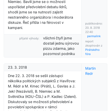
Niemiec. Bavili jsme se o možnosti
uspořádat předvolební debatu lídrů,
shodli jsme se na nutnosti zajistit
nestranného organizátora i moderátora
diskuze. Řeč přišla i na férovost v
publikováno:
kampani.
20. 8. 2018
22:40
permalink
všichni čtyři jsme
přijaté výhody:
report
dostali jednu sýrovou
zkopírován z
pizzu zdarma, jako
Pirátského
pozornost podniku
fóra
23. 3. 2018
Martin
Redr
Dne 22. 3. 2018 se sešli zástupci
několika politických subjektů z Havířova:
M. Rédr a M. Kmec (Piráti), L. Gavlas a J.
Jekl (Nezávislí), B. Niemiec a M.
Světnička (KDU-ČSL) a P. Kadlec (Zelení).
Diskutovaly se možnosti předvolební a
povolební spolupráce v rámci