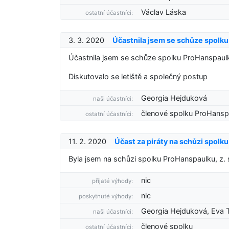
Václav Láska
ostatní účastníci:
3. 3. 2020
Účastnila jsem se schůze spolku
Účastnila jsem se schůze spolku ProHanspaulk
Diskutovalo se letiště a společný postup
Georgia Hejduková
naši účastníci:
členové spolku ProHansp
ostatní účastníci:
11. 2. 2020
Účast za piráty na schůzi spolku
Byla jsem na schůzi spolku ProHanspaulku, z. s.
nic
přijaté výhody:
nic
poskytnuté výhody:
Georgia Hejduková, Eva 
naši účastníci:
členové spolku
ostatní účastníci: