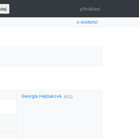
edej
přihlášení
o evidenci
Georgia Hejduková
#523