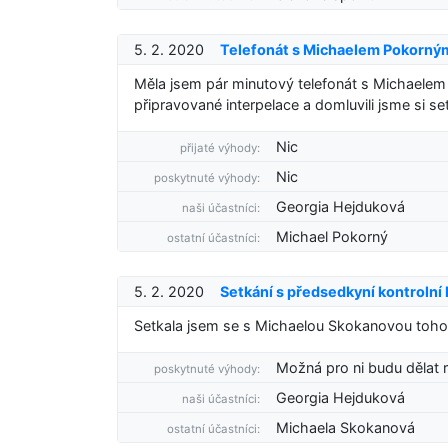
5. 2. 2020
Telefonát s Michaelem Pokorný
Měla jsem pár minutový telefonát s Michaele
připravované interpelace a domluvili jsme si se
Nic
přijaté výhody:
Nic
poskytnuté výhody:
Georgia Hejduková
naši účastníci:
Michael Pokorný
ostatní účastníci:
5. 2. 2020
Setkání s předsedkyní kontrolní
Setkala jsem se s Michaelou Skokanovou toho 
Možná pro ni budu dělat r
poskytnuté výhody:
Georgia Hejduková
naši účastníci:
Michaela Skokanová
ostatní účastníci: