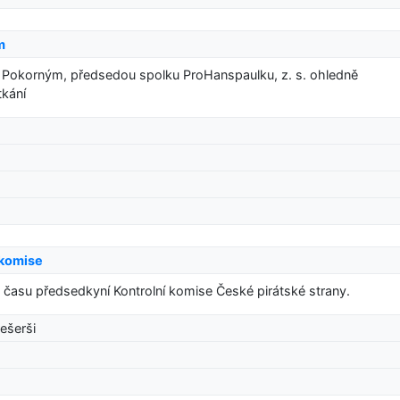
m
m Pokorným, předsedou spolku ProHanspaulku, z. s. ohledně
tkání
 komise
času předsedkyní Kontrolní komise České pirátské strany.
ešerši