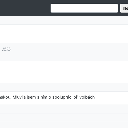
hl
á
#523
skou. Mluvila jsem s ním o spolupráci při volbách