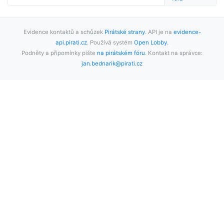
Evidence kontaktů a schůzek
Pirátské strany
. API je na
evidence-
api.pirati.cz
. Používá systém
Open Lobby
.
Podněty a připomínky pište
na pirátském fóru
. Kontakt na správce:
jan.bednarik@pirati.cz