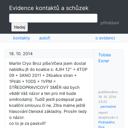
Evidence kontaktů a schůzek
přihlášení
hledej
kontakty
autoři
o evidenci
18. 10. 2014
Tobias
Esner
Martin Cryo Broz píše:Včera jsem dostal
nabídku jít do koalice s: 4JIH 12" + 4TOP
09 + 3ANO 2011 + 2Koalice stran +
1Piráti + 1ODS + 1VPM =
STŘEDOPRAVICOVÝ SMĚR rád bych
publikováno:
věděl Váš názor a ten pro mě bude
18. 10. 2014
směrodatný. Tudíž jestli podepsat pak
23:22
koaliční smlouvu či ne. Zítra máme ještě
permalink
hlasování členské základny. Prosím tedy
report
o názor.
zkopírován z
Pirátského
co to je za paskvil?
fóra