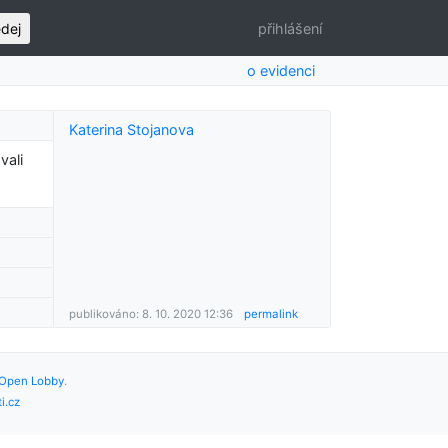
edej
přihlášení
o evidenci
Katerina Stojanova
vali
publikováno: 8. 10. 2020 12:36
permalink
Open Lobby
.
i.cz