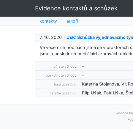
Evidence kontaktů a schůzek
kontakty
autoři
7. 10. 2020
ÚsK: Schůzka vyjednávacího tý
Ve večerních hodinách jsme se v prostorách ús
jsme o posledních mediálních zprávách ohledně 
-
přijaté výhody:
-
poskytnuté výhody:
Katerina Stojanova, Vít Ro
naši účastníci:
Filip Ušák, Petr Liška, Št
ostatní účastníci:
Evidence ko
Pod