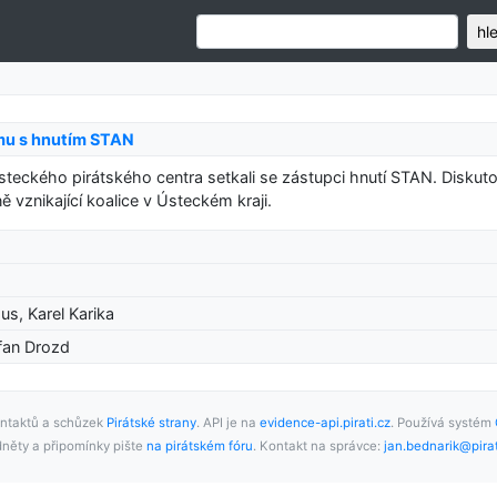
hl
mu s hnutím STAN
teckého pirátského centra setkali se zástupci hnutí STAN. Diskuto
vznikající koalice v Ústeckém kraji.
us, Karel Karika
efan Drozd
ntaktů a schůzek
Pirátské strany
. API je na
evidence-api.pirati.cz
. Používá systém
něty a připomínky pište
na pirátském fóru
. Kontakt na správce:
jan.bednarik@pirat