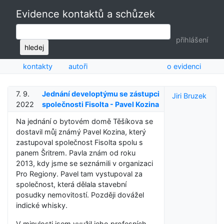
Evidence kontaktů a schůzek
přihlášení
hledej
kontakty
autoři
o evidenci
7. 9.
Jednání developtýmu se zástupci
Jiri Bruzek
2022
společnosti Fisolta - Pavel Kozina
Na jednání o bytovém domě Těšíkova se
dostavil můj známý Pavel Kozina, který
zastupoval společnost Fisolta spolu s
panem Šritrem. Pavla znám od roku
2013, kdy jsme se seznámili v organizaci
Pro Regiony. Pavel tam vystupoval za
společnost, která dělala stavební
posudky nemovitostí. Později dovážel
indické whisky.
V minulosti jsem využil jeho profesních