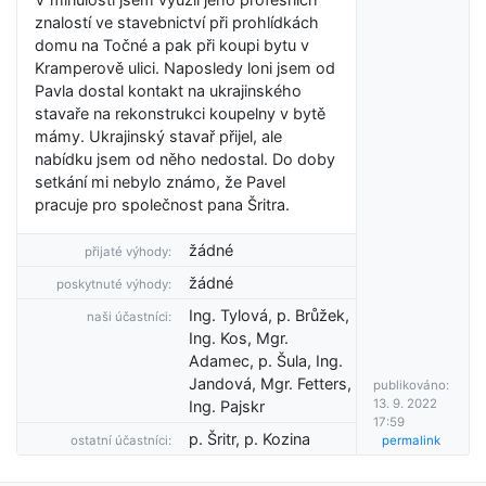
znalostí ve stavebnictví při prohlídkách
domu na Točné a pak při koupi bytu v
Kramperově ulici. Naposledy loni jsem od
Pavla dostal kontakt na ukrajinského
stavaře na rekonstrukci koupelny v bytě
mámy. Ukrajinský stavař přijel, ale
nabídku jsem od něho nedostal. Do doby
setkání mi nebylo známo, že Pavel
pracuje pro společnost pana Šritra.
žádné
přijaté výhody:
žádné
poskytnuté výhody:
Ing. Tylová, p. Brůžek,
naši účastníci:
Ing. Kos, Mgr.
Adamec, p. Šula, Ing.
Jandová, Mgr. Fetters,
publikováno:
13. 9. 2022
Ing. Pajskr
17:59
p. Šritr, p. Kozina
ostatní účastníci:
permalink