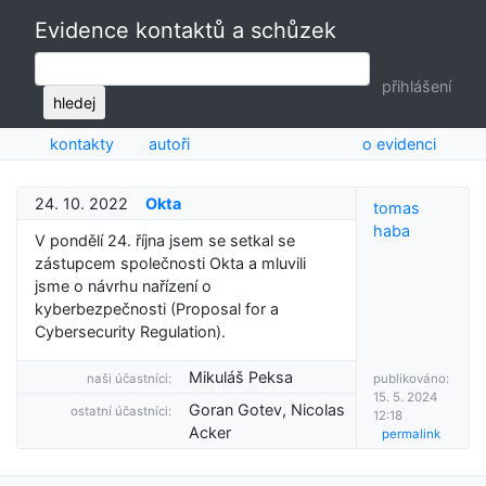
Evidence kontaktů a schůzek
přihlášení
hledej
kontakty
autoři
o evidenci
24. 10. 2022
Okta
tomas
haba
V pondělí 24. října jsem se setkal se
zástupcem společnosti Okta a mluvili
jsme o návrhu nařízení o
kyberbezpečnosti (Proposal for a
Cybersecurity Regulation).
Mikuláš Peksa
naši účastníci:
publikováno:
15. 5. 2024
Goran Gotev, Nicolas
ostatní účastníci:
12:18
Acker
permalink