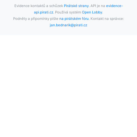
Evidence kontaktů a schůzek
Pirátské strany
. API je na
evidence-
api.pirati.cz
. Používá systém
Open Lobby
.
Podněty a připomínky pište
na pirátském fóru
. Kontakt na správce:
jan.bednarik@pirati.cz