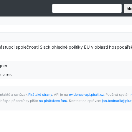
hl
zástupci společnosti Slack ohledně politiky EU v oblasti hospodářs
gner
llares
ntaktů a schůzek
Pirátské strany
. API je na
evidence-api.pirati.cz
. Používá systém
něty a připomínky pište
na pirátském fóru
. Kontakt na správce:
jan.bednarik@pirat