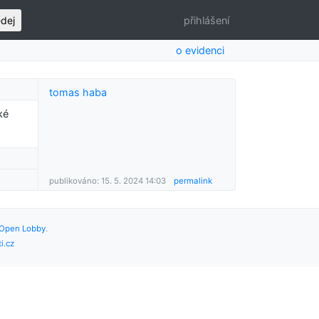
edej
přihlášení
o evidenci
tomas haba
ké
publikováno: 15. 5. 2024 14:03
permalink
Open Lobby
.
i.cz