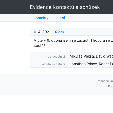
Evidence kontaktů a schůzek
kontakty
autoři
6. 4. 2021
Slack
V úterý 6. dubna jsem se zúčastnil hovoru se 
soutěže.
Mikuláš Peksa, David Wa
naši účastníci:
Jonathan Prince, Roger Pa
ostatní účastníci:
Evidence ko
Pod