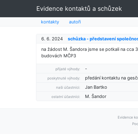
Evidence kontaktů a schůzek
kontakty
autoři
6. 6. 2024
schůzka - představení společnos
na žádost M. Šandora jsme se potkali na cca 3
budovách MČP3
-
přijaté výhody:
předání kontaktu na gesč
poskytnuté výhody:
Jan Bartko
naši účastníci:
M. Šandor
ostatní účastníci:
Evidence ko
Pod