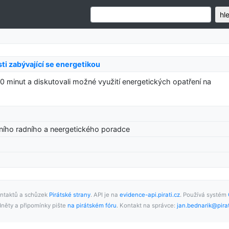
hl
ti zabývající se energetikou
0 minut a diskutovali možné využití energetických opatření na
ního radního a neergetického poradce
ntaktů a schůzek
Pirátské strany
. API je na
evidence-api.pirati.cz
. Používá systém
něty a připomínky pište
na pirátském fóru
. Kontakt na správce:
jan.bednarik@pirat