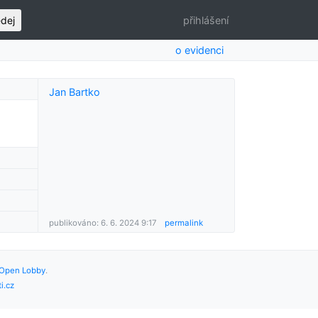
edej
přihlášení
o evidenci
Jan Bartko
publikováno: 6. 6. 2024 9:17
permalink
Open Lobby
.
i.cz