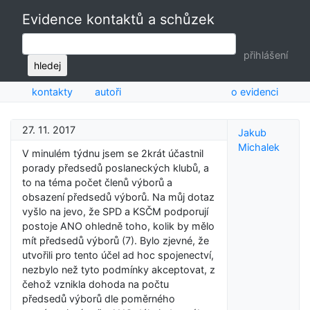
Evidence kontaktů a schůzek
přihlášení
hledej
kontakty
autoři
o evidenci
27. 11. 2017
Jakub
Michalek
V minulém týdnu jsem se 2krát účastnil
porady předsedů poslaneckých klubů, a
to na téma počet členů výborů a
obsazení předsedů výborů. Na můj dotaz
vyšlo na jevo, že SPD a KSČM podporují
postoje ANO ohledně toho, kolik by mělo
mít předsedů výborů (7). Bylo zjevné, že
utvořili pro tento účel ad hoc spojenectví,
nezbylo než tyto podmínky akceptovat, z
čehož vznikla dohoda na počtu
předsedů výborů dle poměrného