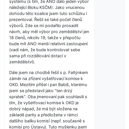
systému (s tím, že ANO dálo jeden výbor
náležející Bloku KSČM). Jako vnucenou
dohodu této koalice jsem tuto schůzku i
prezentoval. Řešil se také počet členů
výborů. Zde se mi podařilo prosadit
návrh, aby měl výbor pro zemědělství jen
18 členů, nikoliv 19, takže v přepočtu
bude mít ANO menší relativní zastoupení
(vadí nám, že bude kontrolovat sebe
sama při rozdělování dotací v
zemědělství).
Dále jsem na chodbě řešil s p. Faltýnkem
záměr na zřízení vyšetřovací komise k
OKD. Mezitím přišel i pan Babiš, kterému
jsem se představil jako "ten drzý
spratek". Oba jmenovaní pak souhlasili s
tím, že vyšetřovací komise k OKD je
dobrý nápad, že má být složena na
základě parity a předložena v rámci
dalšího balíku komisí (např. současně s
komisí pro Ústavu). Tuto myšlenku jsem