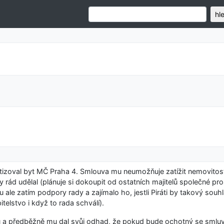
hl
atizoval byt MČ Praha 4. Smlouva mu neumožňuje zatížit nemovitos
ád udělal (plánuje si dokoupit od ostatních majitelů společné pro
u ale zatím podpory rady a zajímalo ho, jestli Piráti by takový souh
itelstvo i když to rada schválí).
ubu a předběžně mu dal svůj odhad, že pokud bude ochotný se smlu