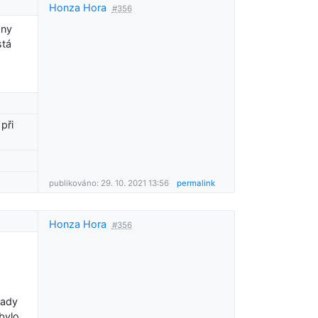
Honza Hora
#356
any
stá
při
publikováno: 29. 10. 2021 13:56
permalink
Honza Hora
#356
lady
bylo