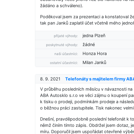
žádáno a schváleno).
Poděkoval jsem za prezentaci a konstatoval 
tak pan Janků zaplatil účet včetně mého jedno
jedna Plzeň
přijaté výhody:
žádné
poskytnuté výhody:
Honza Hora
naši účastníci:
Milan Janků
ostatní účastníci:
8. 9. 2021
Telefonáty s majitelem firmy AB
V průběhu posledních měsícu v návaznosti na 
ABA Autosklo s.r.o ve věci zájmu o koupení pa
k tisku o prodeji, podmínkám prodeje a následuj
o běžnou práci zastupitele. Tisk nakonec vel
Dnešní, pravděpodobně poslední telefonát k to
němž činím tímto zápis. Obdržel jsem dotaz, 
míru. Doporučil jsem uspořádat otevřené výb