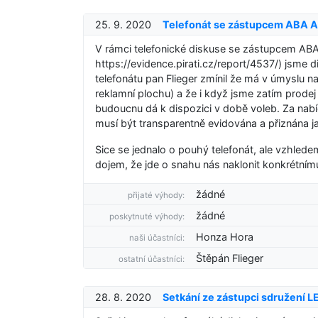
25. 9. 2020
Telefonát se zástupcem ABA A
V rámci telefonické diskuse se zástupcem AB
https://evidence.pirati.cz/report/4537/) jsme 
telefonátu pan Flieger zmínil že má v úmyslu n
reklamní plochu) a že i když jsme zatím prodej 
budoucnu dá k dispozici v době voleb. Za nab
musí být transparentně evidována a přiznána ja
Sice se jednalo o pouhý telefonát, ale vzhlede
dojem, že jde o snahu nás naklonit konkrétnímu
žádné
přijaté výhody:
žádné
poskytnuté výhody:
Honza Hora
naši účastníci:
Štěpán Flieger
ostatní účastníci:
28. 8. 2020
Setkání ze zástupci sdružení L