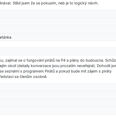
ávat. Slíbil jsem že se pokusím, neb je to logický návrh.
etánka
u, zajímal se o fungování pirátů na P4 a plány do budoucna. Schů
 jejím okolí (detaily konverzace jsou prozatím neveřejné). Dohodli j
se seznámí s programem Pirátů a pokud bude mít zájem s piráty
ředstaví se členům osobně.