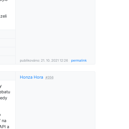
zeli
publikováno: 21. 10. 2021 12:26
permalink
Honza Hora
#356
y
debatu
tedy
o
W na
API a