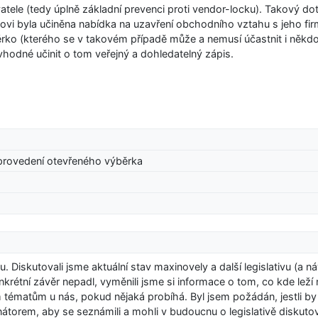
atele (tedy úplně základní prevenci proti vendor-locku). Takový do
ovi byla učiněna nabídka na uzavření obchodního vztahu s jeho fi
ko (kterého se v takovém případě může a nemusí účastnit i někdo
vhodné učinit o tom veřejný a dohledatelný zápis.
 provedení otevřeného výběrka
u. Diskutovali jsme aktuální stav maxinovely a další legislativu (a n
onkrétní závěr nepadl, vyměnili jsme si informace o tom, co kde leží
tématům u nás, pokud nějaká probíhá. Byl jsem požádán, jestli by
átorem, aby se seznámili a mohli v budoucnu o legislativě diskuto