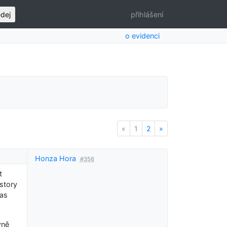
edej
přihlášení
o evidenci
«
Previous
1
2
»
Next
Honza Hora
#356
t
story
las
vně