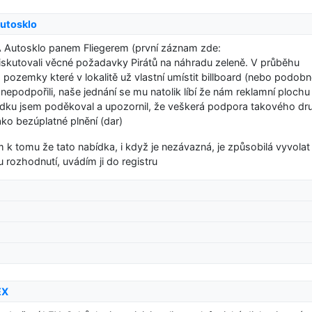
utosklo
A Autosklo panem Fliegerem (první záznam zde:
diskutovali věcné požadavky Pirátů na náhradu zeleně. V průběhu
a pozemky které v lokalitě už vlastní umístit billboard (nebo podob
nepodpořili, naše jednání se mu natolik líbí že nám reklamní plochu
ídku jsem poděkoval a upozornil, že veškerá podpora takového dr
ko bezúplatné plnění (dar)
m k tomu že tato nabídka, i když je nezávazná, je způsobilá vyvolat
 rozhodnutí, uvádím ji do registru
EX