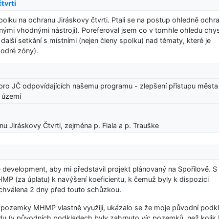
tvrti
polku na ochranu Jiráskovy čtvrti. Ptali se na postup ohledně ochr
 jinými vhodnými nástroji). Poreferoval jsem co v tomhle ohledu chy
u další setkání s místními (nejen členy spolku) nad tématy, které je
modré zóny).
ů pro JČ odpovídajících našemu programu - zlepšení přístupu města 
h území
u Jiráskovy Čtvrti, zejména p. Fiala a p. Trauške
e development, aby mi představil projekt plánovaný na Spořilově. S
MP (za úplatu) k navýšení koeficientu, k čemuž byly k dispozici
chválena 2 dny před touto schůzkou.
ré pozemky MHMP vlastně využijí, ukázalo se že moje původní podk
du (v původních podkladech byly zahrnuto víc pozemků, než kolik 