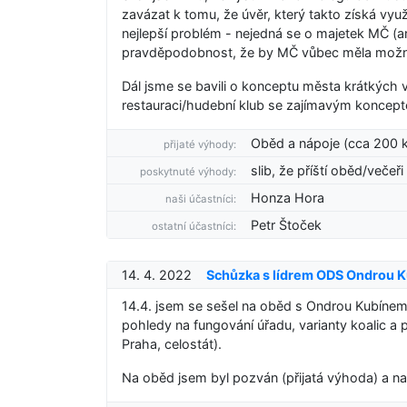
zavázat k tomu, že úvěr, který takto získá vy
nejlepší problém - nejedná se o majetek MČ (ani
pravděpodobnost, že by MČ vůbec měla možnost
Dál jsme se bavili o konceptu města krátkých 
restauraci/hudební klub se zajímavým koncep
Oběd a nápoje (cca 200 
přijaté výhody:
slib, že příští oběd/večeři
poskytnuté výhody:
Honza Hora
naši účastníci:
Petr Štoček
ostatní účastníci:
14. 4. 2022
Schůzka s lídrem ODS Ondrou 
14.4. jsem se sešel na oběd s Ondrou Kubínem
pohledy na fungování úřadu, varianty koalic a 
Praha, celostát).
Na oběd jsem byl pozván (přijatá výhoda) a na o