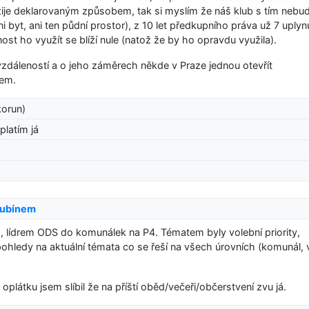
užije deklarovaným způsobem, tak si myslím že náš klub s tím nebu
 byt, ani ten půdní prostor), z 10 let předkupního práva už 7 uplyn
 ho využít se blíží nule (natož že by ho opravdu využila).
vzdáleností a o jeho záměrech někde v Praze jednou otevřít
tem.
korun)
 platím já
Kubínem
, lídrem ODS do komunálek na P4. Tématem byly volební priority,
pohledy na aktuální témata co se řeší na všech úrovních (komunál, 
plátku jsem slíbil že na příští oběd/večeři/občerstvení zvu já.