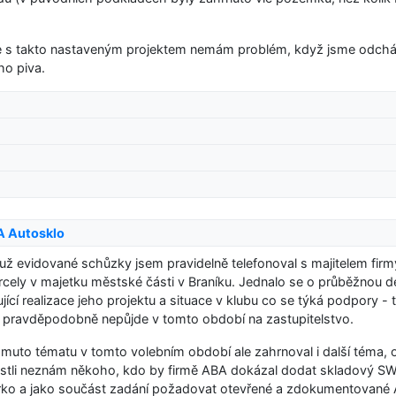
že s takto nastaveným projektem nemám problém, když jsme odchá
ho piva.
A Autosklo
už evidované schůzky jsem pravidelně telefonoval s majitelem firm
rcely v majetku městské části v Braníku. Jednalo se o průběžnou 
ící realizace jeho projektu a situace v klubu co se týká podpory - 
mi pravděpodobně nepůjde v tomto období na zastupitelstvo.
muto tématu v tomto volebním období ale zahrnoval i další téma, 
jestli neznám někoho, kdo by firmě ABA dokázal dodat skladový S
ěrko a jako součást zadání požadovat otevřené a zdokumentované 