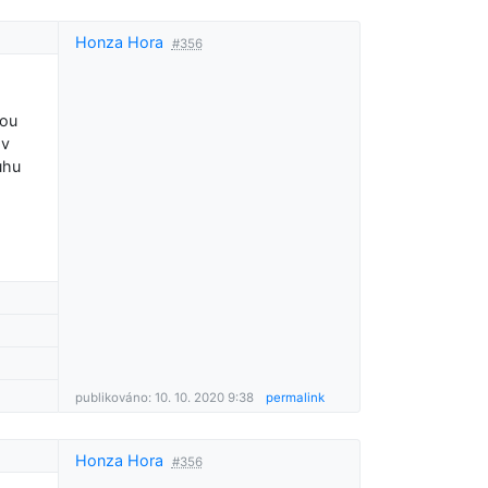
Honza Hora
#356
nou
 v
uhu
publikováno: 10. 10. 2020 9:38
permalink
Honza Hora
#356