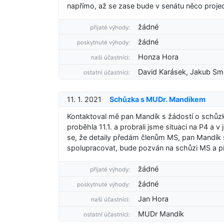
napřímo, až se zase bude v senátu něco projedn
žádné
přijaté výhody:
žádné
poskytnuté výhody:
Honza Hora
naši účastníci:
David Karásek, Jakub Sm
ostatní účastníci:
11. 1. 2021
Schůzka s MUDr. Mandíkem
Kontaktoval mě pan Mandík s žádostí o schůzk
proběhla 11.1. a probrali jsme situaci na P4 a v
se, že detaily předám členům MS, pan Mandík 
spolupracovat, bude pozván na schůzi MS a p
žádné
přijaté výhody:
žádné
poskytnuté výhody:
Jan Hora
naši účastníci:
MUDr Mandík
ostatní účastníci: