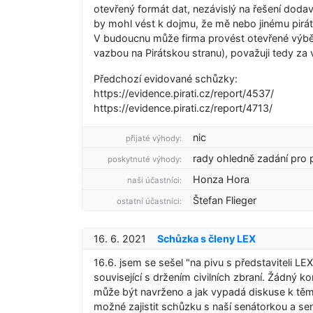
otevřený formát dat, nezávislý na řešení dodav
by mohl vést k dojmu, že mě nebo jinému pirát
V budoucnu může firma provést otevřené výběr
vazbou na Pirátskou stranu), považuji tedy za 
Předchozí evidované schůzky:
https://evidence.pirati.cz/report/4537/
https://evidence.pirati.cz/report/4713/
nic
přijaté výhody:
rady ohledně zadání pro
poskytnuté výhody:
Honza Hora
naši účastníci:
Štefan Flieger
ostatní účastníci:
16. 6. 2021
Schůzka s členy LEX
16.6. jsem se sešel "na pivu s představiteli LEX
související s držením civilních zbraní. Žádný k
může být navrženo a jak vypadá diskuse k těm 
možné zajistit schůzku s naší senátorkou a sen