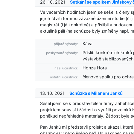
26. 10. 2021
Setkání se spolkem Jiráskovy č
Ve večerních hodinách jsem se sešel s členy s
jejich čtvrti formou závazné územní studie (či
magistrát (i já konkrétně) a přislíbil v budoucn
aktuálně pálí (na schůzce byly zmíněny např. 
Káva
přijaté výhody:
Příslib konkrétních krok
poskytnuté výhody:
výstavbě stabilizovanýc
Honza Hora
naši účastníci:
členové spolku pro ochran
ostatní účastníci:
13. 10. 2021
Schůzka s Milanem Janků
Sešel jsem se s představitelem firmy Záběhlic
projektem souvisí i žádost o využití pozemků H
poněkud nepřehledné materiály. Žádost byla s
Pan Janků mi představil projekt a ukázal, kte
obsahovaly něco jiného než šlo nakonec na ra