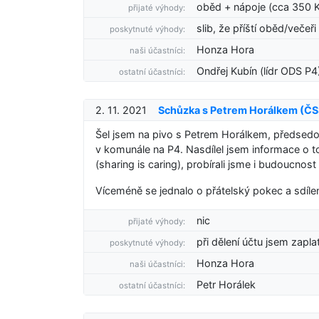
oběd + nápoje (cca 350 
přijaté výhody:
slib, že příští oběd/večeři
poskytnuté výhody:
Honza Hora
naši účastníci:
Ondřej Kubín (lídr ODS P4
ostatní účastníci:
2. 11. 2021
Schůzka s Petrem Horálkem (ČS
Šel jsem na pivo s Petrem Horálkem, předsedou
v komunále na P4. Nasdílel jsem informace o t
(sharing is caring), probírali jsme i budoucnos
Víceméně se jednalo o přátelský pokec a sdílen
nic
přijaté výhody:
při dělení účtu jsem zapla
poskytnuté výhody:
Honza Hora
naši účastníci:
Petr Horálek
ostatní účastníci: