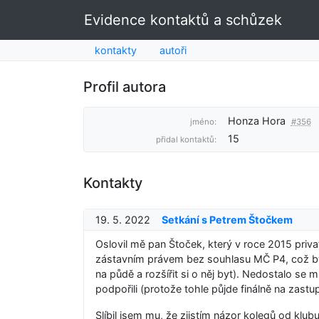
Evidence kontaktů a schůzek
kontakty
autoři
Profil autora
Honza Hora
jméno:
#356
15
přidal kontaktů:
Kontakty
19. 5. 2022
Setkání s Petrem Štočkem
Oslovil mě pan Štoček, který v roce 2015 priv
zástavním právem bez souhlasu MČ P4, což by r
na půdě a rozšířit si o něj byt). Nedostalo se m
podpořili (protože tohle půjde finálně na zastup
Slíbil jsem mu, že zjistím názor kolegů od kl