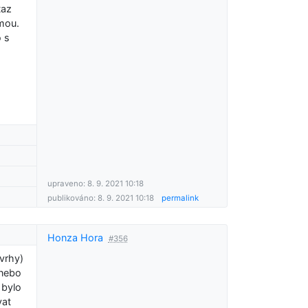
taz
rmou.
 s
upraveno: 8. 9. 2021 10:18
publikováno: 8. 9. 2021 10:18
permalink
Honza Hora
#356
ávrhy)
 nebo
 bylo
vat