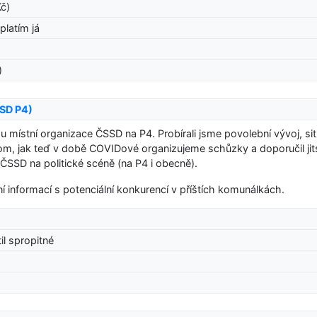
Kč)
 platím já
)
SD P4)
 místní organizace ČSSD na P4. Probírali jsme povolební vývoj, sit
om, jak teď v době COVIDové organizujeme schůzky a doporučil jit
t ČSSD na politické scéně (na P4 i obecně).
í informací s potenciální konkurencí v příštích komunálkách.
til spropitné