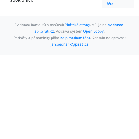
fóra
Evidence kontaktů a schůzek
Pirátské strany
. API je na
evidence-
api.pirati.cz
. Používá systém
Open Lobby
.
Podněty a připomínky pište
na pirátském fóru
. Kontakt na správce:
jan.bednarik@pirati.cz