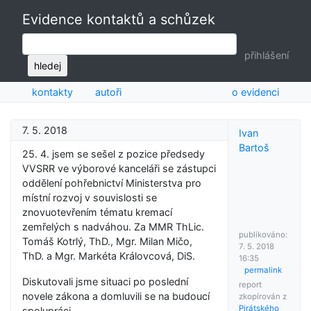
Evidence kontaktů a schůzek
přihlášení
hledej
kontakty
autoři
o evidenci
7. 5. 2018
Ivan
Bartoš
25. 4. jsem se sešel z pozice předsedy
VVSRR ve výborové kanceláři se zástupci
oddělení pohřebnictví Ministerstva pro
místní rozvoj v souvislosti se
znovuotevřením tématu kremací
zemřelých s nadváhou. Za MMR ThLic.
publikováno:
Tomáš Kotrlý, ThD., Mgr. Milan Mičo,
7. 5. 2018
ThD. a Mgr. Markéta Královcová, DiS.
16:35
permalink
Diskutovali jsme situaci po poslední
report
novele zákona a domluvili se na budoucí
zkopírován z
Pirátského
spolupráci.