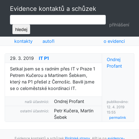
Evidence kontaktů a schůzek
přihlášení
hledej
kontakty
autoři
o evidenci
29. 3. 2019
IT P1
Ondrej
Profant
Setkal jsem se s radním přes IT v Praze 1
Petrem Kučerou a Martinem Šebkem,
který na P1 přešel z Černošic. Bavili jsme
se o celoměstské koordinaci IT.
Ondrej Profant
naši účastníci:
publikováno:
12. 4. 2019
Petr Kučera, Martin
ostatní účastníci:
15:55
Šebek
permalink
Evidence kontaktů a schůzek
Pirátské strany
. API je na
evidence-