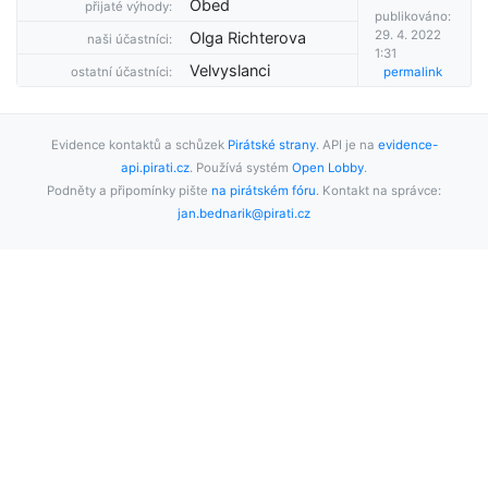
Obed
přijaté výhody:
publikováno:
29. 4. 2022
Olga Richterova
naši účastníci:
1:31
Velvyslanci
ostatní účastníci:
permalink
Evidence kontaktů a schůzek
Pirátské strany
. API je na
evidence-
api.pirati.cz
. Používá systém
Open Lobby
.
Podněty a připomínky pište
na pirátském fóru
. Kontakt na správce:
jan.bednarik@pirati.cz