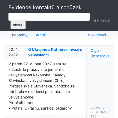
Evidence kontaktů a schůzek
přihlášení
hledej
kontakty
autoři
o evidenci
22. 4.
O Ukrajine a Putinove invazi s
Olga
2022
velvyslanci
Richterova
V patek 22. dubna 2022 jsem se
zúčastnila pracovního jednání s
velvyslankyní Rakouska, Kanady,
Slovinska a velvyslancem Chile,
Portugalska a Slovenska. Schůzka se
odehrála v rezidenci paní rakouské
velvyslankyně.
Probírali jsme:
upraveno:
• Putina, Ukrajinu, sankce, oligarchy
29. 4. 2022
1:35