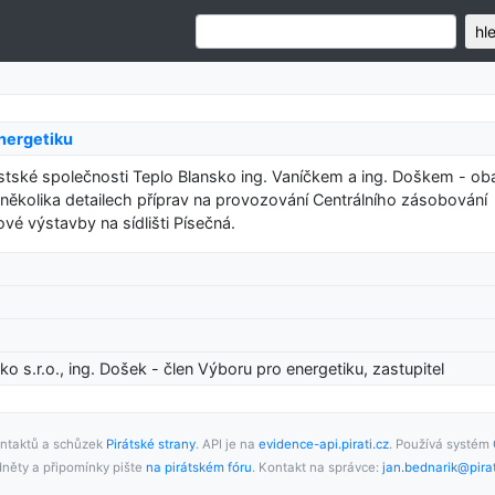
hl
nergetiku
ěstské společnosti Teplo Blansko ing. Vaníčkem a ing. Doškem - ob
 několika detailech příprav na provozování Centrálního zásobování
vé výstavby na sídlišti Písečná.
ko s.r.o., ing. Došek - člen Výboru pro energetiku, zastupitel
ntaktů a schůzek
Pirátské strany
. API je na
evidence-api.pirati.cz
. Používá systém
něty a připomínky pište
na pirátském fóru
. Kontakt na správce:
jan.bednarik@pirat