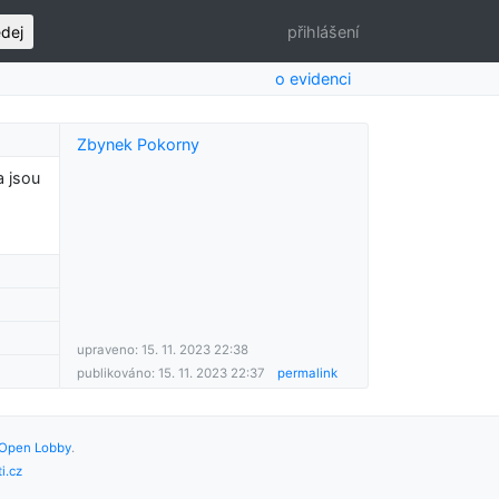
edej
přihlášení
o evidenci
Zbynek Pokorny
a jsou
upraveno: 15. 11. 2023 22:38
publikováno: 15. 11. 2023 22:37
permalink
Open Lobby
.
i.cz