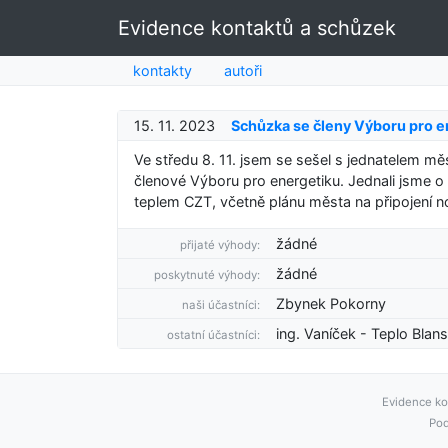
Evidence kontaktů a schůzek
kontakty
autoři
15. 11. 2023
Schůzka se členy Výboru pro e
Ve středu 8. 11. jsem se sešel s jednatelem m
členové Výboru pro energetiku. Jednali jsme o
teplem CZT, včetně plánu města na připojení no
žádné
přijaté výhody:
žádné
poskytnuté výhody:
Zbynek Pokorny
naši účastníci:
ing. Vaníček - Teplo Blans
ostatní účastníci:
Evidence ko
Pod