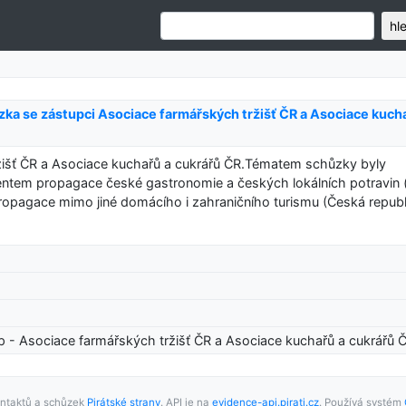
hl
ůzka se zástupci Asociace farmářských tržišť ČR a Asociace kuch
žišť ČR a Asociace kuchařů a cukrářů ČR.Tématem schůzky byly
centem propagace české gastronomie a českých lokálních potravin 
propagace mimo jiné domácího i zahraničního turismu (Česká republ
p - Asociace farmářských tržišť ČR a Asociace kuchařů a cukrářů 
ntaktů a schůzek
Pirátské strany
. API je na
evidence-api.pirati.cz
. Používá systém