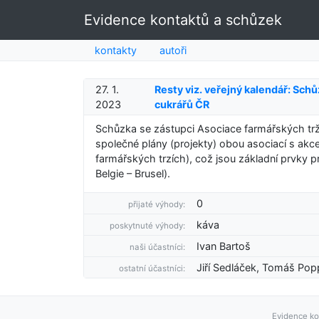
Evidence kontaktů a schůzek
kontakty
autoři
27. 1.
Resty viz. veřejný kalendář: Sch
2023
cukrářů ČR
Schůzka se zástupci Asociace farmářských tr
společné plány (projekty) obou asociací s ak
farmářských trzích), což jsou základní prvky 
Belgie – Brusel).
0
přijaté výhody:
káva
poskytnuté výhody:
Ivan Bartoš
naši účastníci:
Jiří Sedláček, Tomáš Pop
ostatní účastníci:
Evidence ko