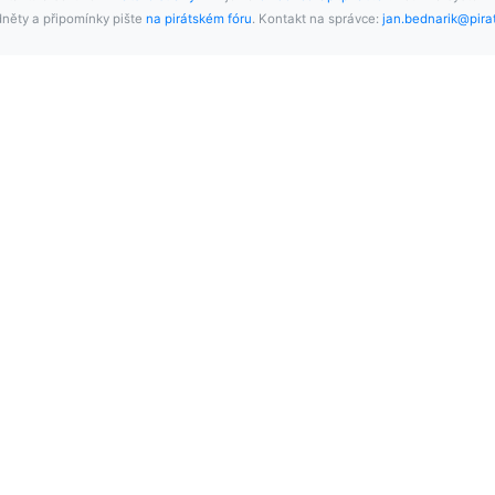
něty a připomínky pište
na pirátském fóru
. Kontakt na správce:
jan.bednarik@pirat