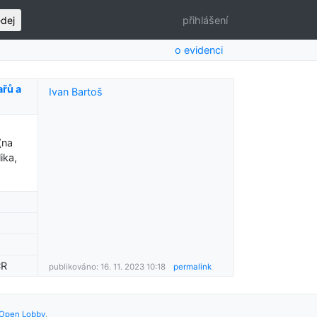
edej
přihlášení
o evidenci
ařů a
Ivan Bartoš
(na
ika,
ČR
publikováno: 16. 11. 2023 10:18
permalink
Open Lobby
.