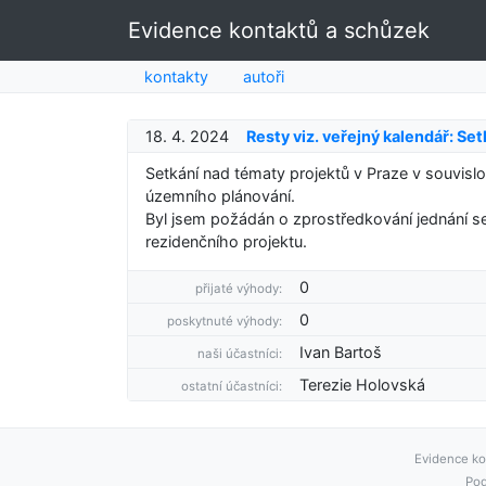
Evidence kontaktů a schůzek
kontakty
autoři
18. 4. 2024
Resty viz. veřejný kalendář: Se
Setkání nad tématy projektů v Praze v souvisl
územního plánování.
Byl jsem požádán o zprostředkování jednání se
rezidenčního projektu.
0
přijaté výhody:
0
poskytnuté výhody:
Ivan Bartoš
naši účastníci:
Terezie Holovská
ostatní účastníci:
Evidence ko
Pod