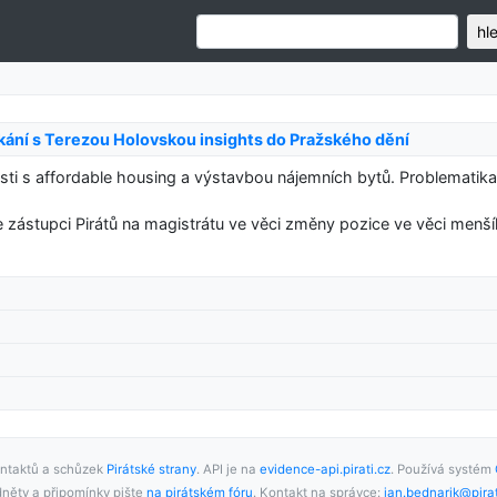
hl
tkání s Terezou Holovskou insights do Pražského dění
osti s affordable housing a výstavbou nájemních bytů. Problematika
 zástupci Pirátů na magistrátu ve věci změny pozice ve věci menš
ntaktů a schůzek
Pirátské strany
. API je na
evidence-api.pirati.cz
. Používá systém
něty a připomínky pište
na pirátském fóru
. Kontakt na správce:
jan.bednarik@pirat