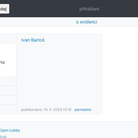
edej
přihlášení
o evidenci
Ivan Bartoš
ího
publikováno: 10. 5. 2024 13:19
permalink
Open Lobby
.
i.cz