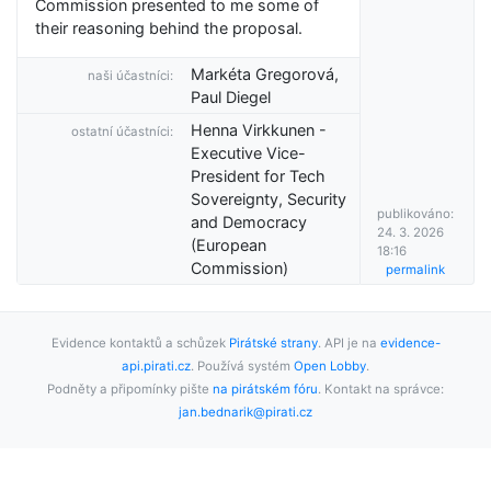
Commission presented to me some of
their reasoning behind the proposal.
Markéta Gregorová,
naši účastníci:
Paul Diegel
Henna Virkkunen -
ostatní účastníci:
Executive Vice-
President for Tech
Sovereignty, Security
publikováno:
and Democracy
24. 3. 2026
(European
18:16
Commission)
permalink
Evidence kontaktů a schůzek
Pirátské strany
. API je na
evidence-
api.pirati.cz
. Používá systém
Open Lobby
.
Podněty a připomínky pište
na pirátském fóru
. Kontakt na správce:
jan.bednarik@pirati.cz