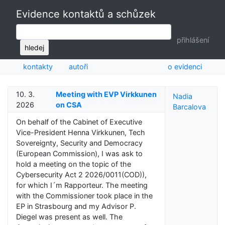
Evidence kontaktů a schůzek
přihlášení
hledej
kontakty
autoři
o evidenci
10. 3.
Meeting with EVP Virkkunen
Nadia
2026
on CSA
Barcalova
On behalf of the Cabinet of Executive
Vice-President Henna Virkkunen, Tech
Sovereignty, Security and Democracy
(European Commission), I was ask to
hold a meeting on the topic of the
Cybersecurity Act 2 2026/0011(COD)),
for which I´m Rapporteur. The meeting
with the Commissioner took place in the
EP in Strasbourg and my Advisor P.
Diegel was present as well. The