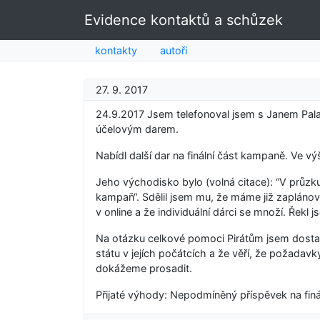
Evidence kontaktů a schůzek
kontakty
autoři
27. 9. 2017
24.9.2017 Jsem telefonoval jsem s Janem Palašč
účelovým darem.
Nabídl další dar na finální část kampaně. Ve vý
Jeho východisko bylo (volná citace): “V průzkum
kampaň“. Sdělil jsem mu, že máme již zaplánová
v online a že individuální dárci se množí. Řek
Na otázku celkové pomoci Pirátům jsem dostal
státu v jejích počátcích a že věří, že požadavk
dokážeme prosadit.
Přijaté výhody: Nepodmíněný příspěvek na finá