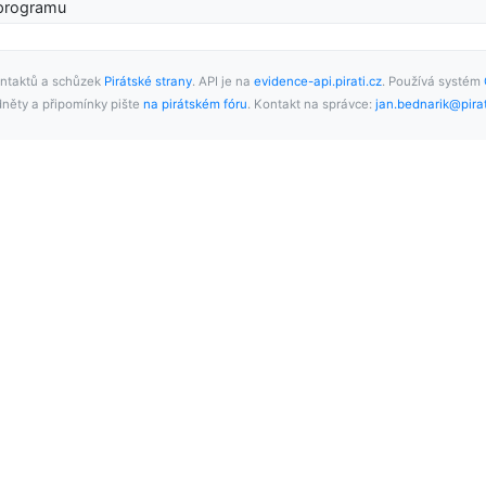
 programu
ntaktů a schůzek
Pirátské strany
. API je na
evidence-api.pirati.cz
. Používá systém
něty a připomínky pište
na pirátském fóru
. Kontakt na správce:
jan.bednarik@pirat