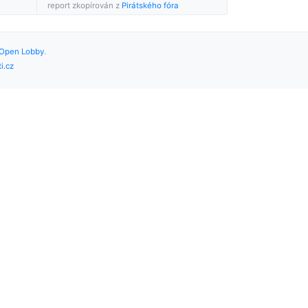
report zkopírován z
Pirátského fóra
Open Lobby
.
i.cz