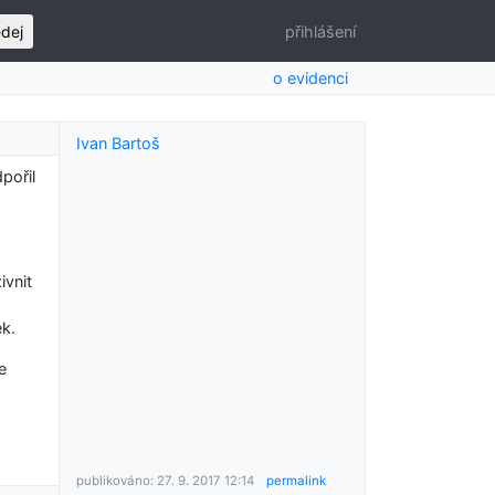
edej
přihlášení
o evidenci
Ivan Bartoš
pořil
ivnit
ek.
e
publikováno: 27. 9. 2017 12:14
permalink