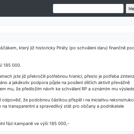
hl
ákem, který již historicky Piráty (po schválení daru) finančně pod
ši 185 000.
ech jste již překročili potřebnou hranici, přesto je potřeba zintenz
no a jakákoliv podpora půjde na posílení dílčích aktivit převážně
l jsem mu, že předložím návrh ke schválení RP a oznámím mu výsled
 odpověď, že podobnou částkou přispěl i na iniciativu rekonstrukc
y na transparentní a spravedlivý stát pro občany a podnikatele
lní fázi kampaně ve výši 185 000,-