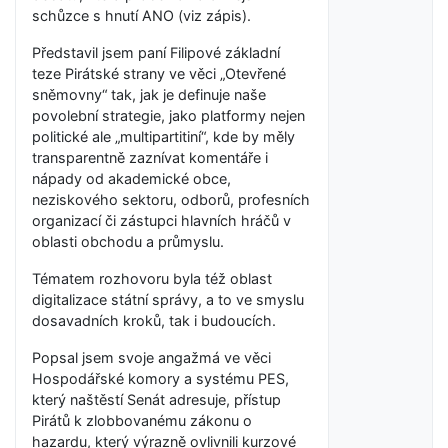
schůzce s hnutí ANO (viz zápis).
Představil jsem paní Filipové základní
teze Pirátské strany ve věci „Otevřené
sněmovny“ tak, jak je definuje naše
povolební strategie, jako platformy nejen
politické ale „multipartitiní“, kde by měly
transparentně zaznívat komentáře i
nápady od akademické obce,
neziskového sektoru, odborů, profesních
organizací či zástupci hlavních hráčů v
oblasti obchodu a průmyslu.
Tématem rozhovoru byla též oblast
digitalizace státní správy, a to ve smyslu
dosavadních kroků, tak i budoucích.
Popsal jsem svoje angažmá ve věci
Hospodářské komory a systému PES,
který naštěstí Senát adresuje, přístup
Pirátů k zlobbovanému zákonu o
hazardu, který výrazně ovlivnili kurzové