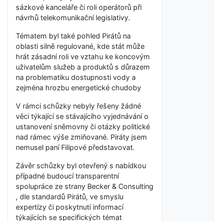
sázkové kanceláře či roli operátorů při
návrhů telekomunikační legislativy.
Tématem byl také pohled Pirátů na
oblasti silně regulované, kde stát může
hrát zásadní roli ve vztahu ke koncovým
uživatelům služeb a produktů s důrazem
na problematiku dostupnosti vody a
zejména hrozbu energetické chudoby
V rámci schůzky nebyly řešeny žádné
věci týkající se stávajícího vyjednávání o
ustanovení sněmovny či otázky politické
nad rámec výše zmiňované. Piráty jsem
nemusel paní Filipové představovat.
Závěr schůzky byl otevřený s nabídkou
případné budoucí transparentní
spolupráce ze strany Becker & Consulting
, dle standardů Pirátů, ve smyslu
expertízy či poskytnutí informací
týkajících se specifických témat